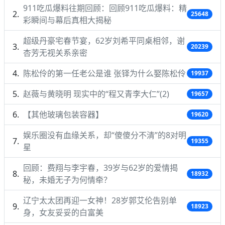
911吃瓜爆料往期回顾：回顾911吃瓜爆料：精
25648
彩瞬间与幕后真相大揭秘
超级丹豪宅春节宴，62岁刘希平同桌相邻，谢
20239
杏芳无视关系亲密
陈松伶的第一任老公是谁 张铎为什么娶陈松伶
19937
赵薇与黄晓明 现实中的“程又青李大仁”(2)
19657
【其他玻璃包装容器】
19620
娱乐圈没有血缘关系，却“傻傻分不清”的8对明
19355
星
回顾：费翔与李宇春，39岁与62岁的爱情揭
18932
秘，未婚无子为何情牵？
辽宁太太团再迎一女神！28岁郭艾伦告别单
18923
身，女友妥妥的白富美