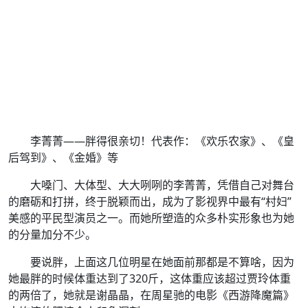
李菁菁——胖得很亲切！代表作：《欢乐农家》、《皇
后驾到》、《金婚》等
大嗓门、大体型、大大咧咧的李菁菁，凭借自己对舞台
的磨砺和打拼，终于脱颖而出，成为了影视界中最有“村妇”
美感的平民型演员之一。而她所塑造的众多朴实形象也为她
的分量加分不少。
要说胖，上面这几位明星在她面前那都是不算啥，因为
她最胖的时候体重达到了320斤，这体重应该超过贾玲体重
的两倍了，她就是谢晶晶，在周星驰的电影《西游降魔篇》