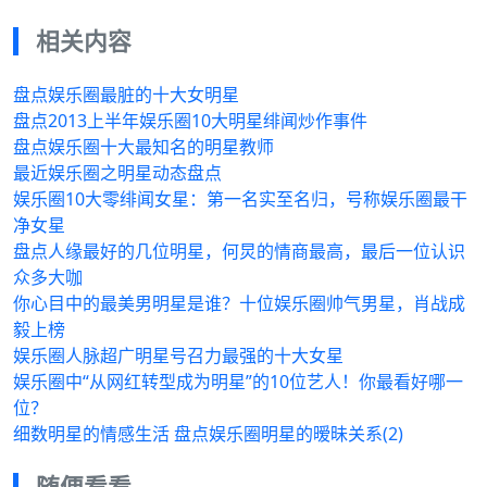
相关内容
盘点娱乐圈最脏的十大女明星
盘点2013上半年娱乐圈10大明星绯闻炒作事件
盘点娱乐圈十大最知名的明星教师
最近娱乐圈之明星动态盘点
娱乐圈10大零绯闻女星：第一名实至名归，号称娱乐圈最干
净女星
盘点人缘最好的几位明星，何炅的情商最高，最后一位认识
众多大咖
你心目中的最美男明星是谁？十位娱乐圈帅气男星，肖战成
毅上榜
娱乐圈人脉超广明星号召力最强的十大女星
娱乐圈中“从网红转型成为明星”的10位艺人！你最看好哪一
位？
细数明星的情感生活 盘点娱乐圈明星的暧昧关系(2)
随便看看