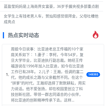
蓝盈莹妈妈是上海商界女富豪，36岁手握央视多部重点剧
女学生上有钱老男人车，贺灿阳感觉很拜金，父母吐槽他
成亮点
热点实时动态
周姐今日说事：比亚迪老总王传福的10个家
庭关系如下∶ 1.妻子∶李柯，今年54岁，复
旦大学毕业，比亚迪执行副总裁。她经王传
福游说在1996年加入比亚迪，如今在比亚迪
工作已有28年。 2.儿子∶王瀚，低调的富二
149393
代，他的成长之路与父亲截然不同。在这个
“拼爹”的时代，王瀚却选择了默默耕耘，用实
力说话。他不爱张扬，却在校园里创立了科
技创新社团，带领一群志同道合的小伙伴，
将比亚迪的创新精神传承下去。这样...