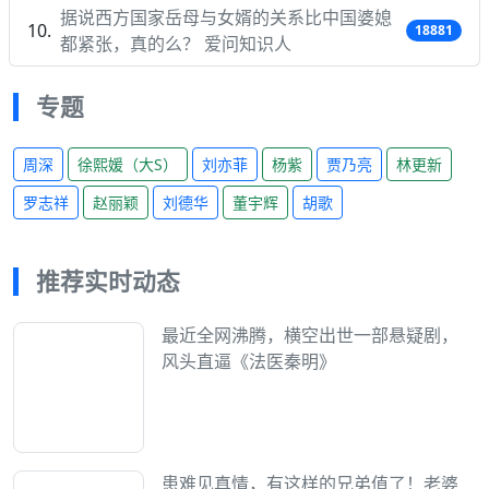
据说西方国家岳母与女婿的关系比中国婆媳
18881
都紧张，真的么？ 爱问知识人
专题
周深
徐熙媛（大S）
刘亦菲
杨紫
贾乃亮
林更新
罗志祥
赵丽颖
刘德华
董宇辉
胡歌
推荐实时动态
最近全网沸腾，横空出世一部悬疑剧，
风头直逼《法医秦明》
患难见真情，有这样的兄弟值了！老婆