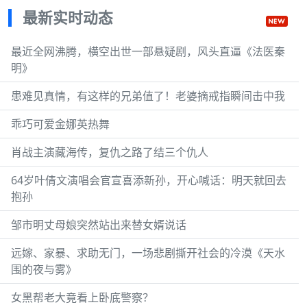
最新实时动态
最近全网沸腾，横空出世一部悬疑剧，风头直逼《法医秦
明》
患难见真情，有这样的兄弟值了！老婆摘戒指瞬间击中我
乖巧可爱金娜英热舞
肖战主演藏海传，复仇之路了结三个仇人
64岁叶倩文演唱会官宣喜添新孙，开心喊话：明天就回去
抱孙
邹市明丈母娘突然站出来替女婿说话
远嫁、家暴、求助无门，一场悲剧撕开社会的冷漠《天水
围的夜与雾》
女黑帮老大竟看上卧底警察？