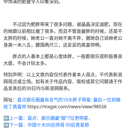
中饰演的肥婆令人印象深刻。
不过因为肥胖带来了很多问题，谢晶晶决定减肥，现在
的她跟以前相比瘦了很多。而且不管是最胖的时候，还是不
太胖的时候，她老公一直对她不离不弃，据她自己说她老公
身高一米八五，腰围两尺三，这妥妥的高富帅啊。
胖点的人基本上都是心宽体胖，一般都很乐观积极善良
大度，不会计较太多。
特别声明：以上文章内容仅代表作者本人观点，不代表新浪
网观点或立场。如有关于作品内容、版权或其它问题请于作
品发表后的30日内与新浪网联系。
网址：
盘点娱乐圈最有名气的10大胖子明星: 最后一位却嫁
给了高富帅
https://mxgxt.com/news/view/98556
⬅️上一篇：
盘点：娱乐圈最“娘”7位男明星，
➡️下一篇：
中国十大00后帅哥 00后男星颜