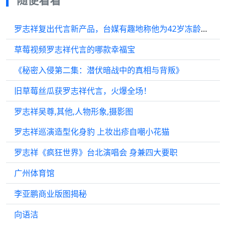
罗志祥复出代言新产品，台媒有趣地称他为42岁冻龄花美男
草莓视频罗志祥代言的哪款幸福宝
《秘密入侵第二集：潜伏暗战中的真相与背叛》
旧草莓丝瓜获罗志祥代言，火爆全场！
罗志祥吴尊,其他,人物形象,摄影图
罗志祥巡演造型化身豹 上妆出疹自嘲小花猫
罗志祥《疯狂世界》台北演唱会 身兼四大要职
广州体育馆
李亚鹏商业版图揭秘
向语洁