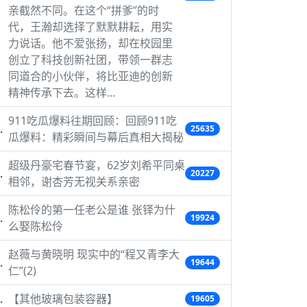
亲截然不同。在这个“拼爹”的时
代，王瀚却选择了默默耕耘，用实
力说话。他不爱张扬，却在校园里
创立了科技创新社团，带领一群志
同道合的小伙伴，将比亚迪的创新
精神传承下去。这样...
911吃瓜爆料往期回顾：回顾911吃
25635
瓜爆料：精彩瞬间与幕后真相大揭秘
超级丹豪宅春节宴，62岁刘希平同桌
20227
相邻，谢杏芳无视关系亲密
陈松伶的第一任老公是谁 张铎为什
19924
么娶陈松伶
赵薇与黄晓明 现实中的“程又青李大
19644
仁”(2)
【其他玻璃包装容器】
19605