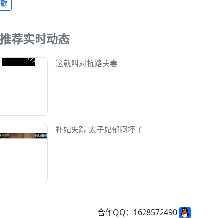
胡歌
推荐实时动态
这就叫对抗路夫妻
朴妃失踪 太子妃郁闷坏了
合作QQ：1628572490