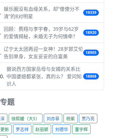
娱乐圈没有血缘关系，却“傻傻分不
19339
清”的8对明星
回顾：费翔与李宇春，39岁与62岁
18920
的爱情揭秘，未婚无子为何情牵？
辽宁太太团再迎一女神！28岁郭艾伦
18905
告别单身，女友妥妥的白富美
据说西方国家岳母与女婿的关系比
中国婆媳都紧张，真的么？ 爱问知
18868
识人
专题
周深
徐熙媛（大S）
刘亦菲
杨紫
贾乃亮
林更新
罗志祥
赵丽颖
刘德华
董宇辉