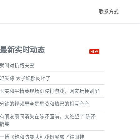
联系方式
最新实时动态
就叫对抗路夫妻
妃失踪 太子妃郁闷坏了
玉雯和平精英现场沉浸打游戏，网友玩梗刷屏
分钟的视频里全是星爷和热巴的相互夸夸
有朋友瞬间消失在陈泽面前，太绝望了 陈泽
搞笑
一博《维和防暴队》戏份展露坚毅眼神