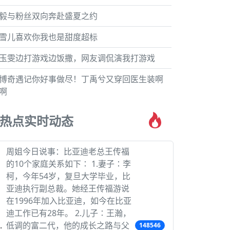
毅与粉丝双向奔赴盛夏之约
雪儿喜欢你我也是甜度超标
玉雯边打游戏边饭撒，网友调侃演我打游戏
博奇遇记你好事做尽！丁禹兮又穿回医生装啊
啊
热点实时动态
周姐今日说事：比亚迪老总王传福
的10个家庭关系如下∶ 1.妻子∶李
柯，今年54岁，复旦大学毕业，比
亚迪执行副总裁。她经王传福游说
在1996年加入比亚迪，如今在比亚
迪工作已有28年。 2.儿子∶王瀚，
低调的富二代，他的成长之路与父
148546