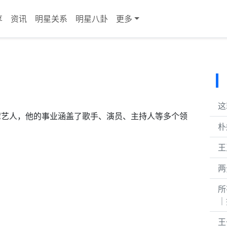
享
资讯
明星关系
明星八卦
更多
这
台湾艺人，他的事业涵盖了歌手、演员、主持人等多个领
朴
王
两
所
｜
王