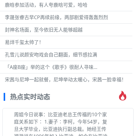
鹿晗参加活动，有人夸鹿晗可爱，哈哈
李晟张睿古早CP再续前缘，两部剧爱得轰轰烈烈
封神名场面，至今依旧无人能够超越
易烊千玺太帅了！
孔雪儿说颜安吻戏会自己翻面，细节感拉满
「A座B座」举的这个《歌手》很耐人寻味…
宋茜与尼坤一起就餐，尼坤举动太暖心，宋茜一脸幸福！
热点实时动态
周姐今日说事：比亚迪老总王传福的10个家
庭关系如下∶ 1.妻子∶李柯，今年54岁，复
旦大学毕业，比亚迪执行副总裁。她经王传