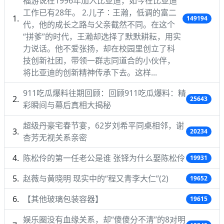
福游说在1996年加入比亚迪，如今在比亚迪
工作已有28年。 2.儿子∶王瀚，低调的富二
149194
代，他的成长之路与父亲截然不同。在这个
“拼爹”的时代，王瀚却选择了默默耕耘，用实
力说话。他不爱张扬，却在校园里创立了科
技创新社团，带领一群志同道合的小伙伴，
将比亚迪的创新精神传承下去。这样...
911吃瓜爆料往期回顾：回顾911吃瓜爆料：精
25643
彩瞬间与幕后真相大揭秘
超级丹豪宅春节宴，62岁刘希平同桌相邻，谢
20234
杏芳无视关系亲密
陈松伶的第一任老公是谁 张铎为什么娶陈松伶
19931
赵薇与黄晓明 现实中的“程又青李大仁”(2)
19652
【其他玻璃包装容器】
19615
娱乐圈没有血缘关系，却“傻傻分不清”的8对明