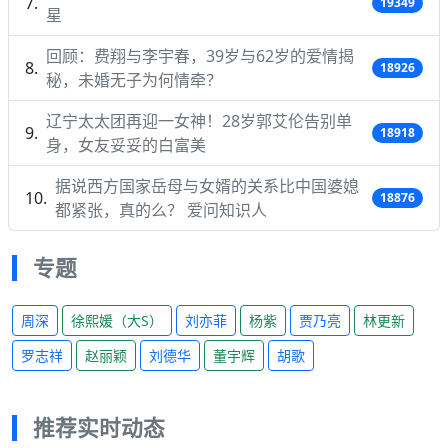
19349
星
回顾：费翔与李宇春，39岁与62岁的爱情揭
18926
秘，未婚无子为何情牵？
辽宁太太团再迎一女神！28岁郭艾伦告别单
18918
身，女友妥妥的白富美
据说西方国家岳母与女婿的关系比中国婆媳
18876
都紧张，真的么？ 爱问知识人
专题
周深
徐熙媛（大S）
刘亦菲
杨紫
贾乃亮
林更新
罗志祥
赵丽颖
刘德华
董宇辉
胡歌
推荐实时动态