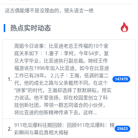
这古偶能爆不是没理由的，镜头语言一绝
热点实时动态
周姐今日说事：比亚迪老总王传福的10个家
庭关系如下∶ 1.妻子∶李柯，今年54岁，复
旦大学毕业，比亚迪执行副总裁。她经王传
福游说在1996年加入比亚迪，如今在比亚迪
工作已有28年。 2.儿子∶王瀚，低调的富二
147479
代，他的成长之路与父亲截然不同。在这个
“拼爹”的时代，王瀚却选择了默默耕耘，用实
力说话。他不爱张扬，却在校园里创立了科
技创新社团，带领一群志同道合的小伙伴，
将比亚迪的创新精神传承下去。这样...
911吃瓜爆料往期回顾：回顾911吃瓜爆料：精
25623
彩瞬间与幕后真相大揭秘