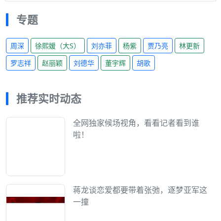
专题
周深
徐熙媛（大S）
刘亦菲
杨紫
贾乃亮
林更新
罗志祥
赵丽颖
刘德华
董宇辉
胡歌
推荐实时动态
全网独家候场视角，看看记者看到谁
啦！
蒋龙谈恋爱都要带着张弛，逐梦亚军这
一撞