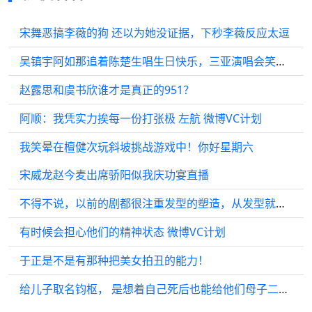
宋舞恶搞李薇的狗 还以为她没证据，下秒李薇反应太逗
吴镇宇阿如那追着陈楚生唱生日快乐，三亚演唱会笑到跺脚
赵露思和虞书欣谁才是真正的951？
阿顺：我凭实力挨每一份打张极 左航 微博VC计划
我笑晕在檀健次玩斜坡挑战游戏中！你好星期六
宋威龙赵今麦出席骄阳似我庆功宴直播
不得不说，以前的剧都很注重发型的塑造，从发型就可以看出人物形象和特点！
有时候会担心他们的精神状态 微博VC计划
于正是不是有那种把美女拍丑的能力！
给儿子取名钧枢， 是想着自己死后也能给他们母子二人一个护身符 还好最后he