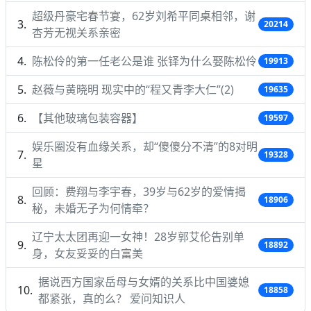
超级丹豪宅春节宴，62岁刘希平同桌相邻，谢
20214
杏芳无视关系亲密
陈松伶的第一任老公是谁 张铎为什么娶陈松伶
19913
赵薇与黄晓明 现实中的“程又青李大仁”(2)
19635
【其他玻璃包装容器】
19597
娱乐圈没有血缘关系，却“傻傻分不清”的8对明
19328
星
回顾：费翔与李宇春，39岁与62岁的爱情揭
18906
秘，未婚无子为何情牵？
辽宁太太团再迎一女神！28岁郭艾伦告别单
18892
身，女友妥妥的白富美
据说西方国家岳母与女婿的关系比中国婆媳
18858
都紧张，真的么？ 爱问知识人