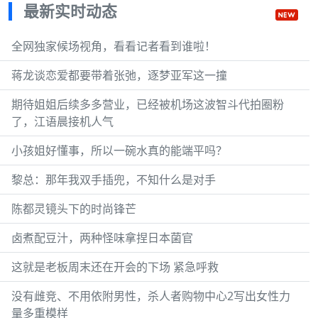
最新实时动态
全网独家候场视角，看看记者看到谁啦！
蒋龙谈恋爱都要带着张弛，逐梦亚军这一撞
期待姐姐后续多多营业，已经被机场这波智斗代拍圈粉
了，江语晨接机人气
小孩姐好懂事，所以一碗水真的能端平吗？
黎总：那年我双手插兜，不知什么是对手
陈都灵镜头下的时尚锋芒
卤煮配豆汁，两种怪味拿捏日本菌官
这就是老板周末还在开会的下场 紧急呼救
没有雌竞、不用依附男性，杀人者购物中心2写出女性力
量多重模样