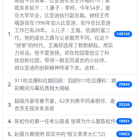
周姐今日说事：比亚迪老总王传福的10个家
庭关系如下∶ 1.妻子∶李柯，今年54岁，复
旦大学毕业，比亚迪执行副总裁。她经王传
福游说在1996年加入比亚迪，如今在比亚迪
工作已有28年。 2.儿子∶王瀚，低调的富二
149143
代，他的成长之路与父亲截然不同。在这个
“拼爹”的时代，王瀚却选择了默默耕耘，用实
力说话。他不爱张扬，却在校园里创立了科
技创新社团，带领一群志同道合的小伙伴，
将比亚迪的创新精神传承下去。这样...
911吃瓜爆料往期回顾：回顾911吃瓜爆料：精
25643
彩瞬间与幕后真相大揭秘
超级丹豪宅春节宴，62岁刘希平同桌相邻，谢
20234
杏芳无视关系亲密
陈松伶的第一任老公是谁 张铎为什么娶陈松伶
19931
赵薇与黄晓明 现实中的“程又青李大仁”(2)
19652