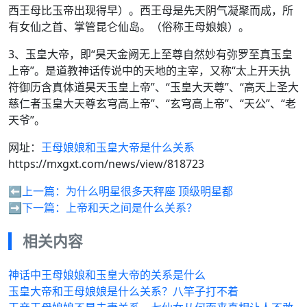
西王母比玉帝出现得早）。西王母是先天阴气凝聚而成，所
有女仙之首、掌管昆仑仙岛。（俗称王母娘娘）。
3、玉皇大帝，即“昊天金阙无上至尊自然妙有弥罗至真玉皇
上帝”。是道教神话传说中的天地的主宰，又称“太上开天执
符御历含真体道昊天玉皇上帝”、“玉皇大天尊”、“高天上圣大
慈仁者玉皇大天尊玄穹高上帝”、“玄穹高上帝”、“天公”、“老
天爷”。
网址：
王母娘娘和玉皇大帝是什么关系
https://mxgxt.com/news/view/818723
⬅️上一篇：
为什么明星很多天秤座 顶级明星都
➡️下一篇：
上帝和天之间是什么关系？
相关内容
神话中王母娘娘和玉皇大帝的关系是什么
玉皇大帝和王母娘娘是什么关系？八竿子打不着