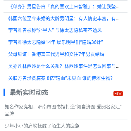
《单身》男星告白「真的喜欢上宋智雅」：她让我坠入爱河
韩国六位至今未婚的大龄男明星：有人情史丰富，有人个人感情成谜
李智雅曾被称“外星人” 与徐太志隐私密不透风
李智雅徐太志隐婚14年 娱乐明星们“隐婚36计”
父母见证！香港富三代男星和交往7年男友结婚
吴亦凡林西娅是什么关系？林西娅事件是怎么回事与吴亦凡有关吗
关联方曾涉贪腐案 8亿“输血”未见血 谁的博雅生物？
最新实时动态
知名作家亮相，济南市图书馆打造“阅自济图·爱阅名家汇”
品牌
少年小小的肩膀抚慰了陌生人的疲惫