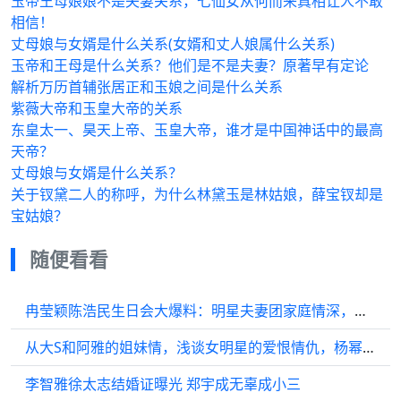
玉帝王母娘娘不是夫妻关系，七仙女从何而来真相让人不敢
相信！
丈母娘与女婿是什么关系(女婿和丈人娘属什么关系)
玉帝和王母是什么关系？他们是不是夫妻？原著早有定论
解析万历首辅张居正和玉娘之间是什么关系
紫薇大帝和玉皇大帝的关系
东皇太一、昊天上帝、玉皇大帝，谁才是中国神话中的最高
天帝？
丈母娘与女婿是什么关系？
关于钗黛二人的称呼，为什么林黛玉是林姑娘，薛宝钗却是
宝姑娘？
随便看看
冉莹颖陈浩民生日会大爆料：明星夫妻团家庭情深，晓明哥爱子如命
从大S和阿雅的姐妹情，浅谈女明星的爱恨情仇，杨幂唐嫣最可惜
李智雅徐太志结婚证曝光 郑宇成无辜成小三