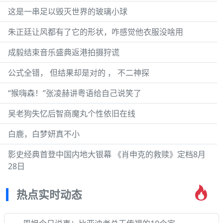
这是一串足以毁灭世界的玻璃小球
朱正廷让风都有了它的形状，咋感觉他衣服没啥用
成毅结束音乐盛典返港拍摄狩谎
公式全错， 但结果却是对的 ， 不二神探
“猴嗨森！”张凌赫讲粤语给自己说笑了
吴老狗失忆后智商魔丸个性依旧在线
白鹿，白梦妍真不小
影史经典首登中国内地大银幕 《肖申克的救赎》定档8月
28日
热点实时动态