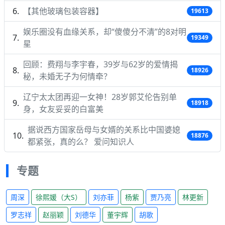
【其他玻璃包装容器】
19613
娱乐圈没有血缘关系，却“傻傻分不清”的8对明
19349
星
回顾：费翔与李宇春，39岁与62岁的爱情揭
18926
秘，未婚无子为何情牵？
辽宁太太团再迎一女神！28岁郭艾伦告别单
18918
身，女友妥妥的白富美
据说西方国家岳母与女婿的关系比中国婆媳
18876
都紧张，真的么？ 爱问知识人
专题
周深
徐熙媛（大S）
刘亦菲
杨紫
贾乃亮
林更新
罗志祥
赵丽颖
刘德华
董宇辉
胡歌