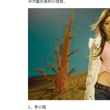
评为最厉害的小戏骨。
2、李小璐