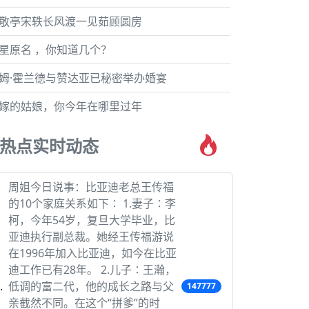
敬亭宋轶长风渡一见茹顾圆房
星原名 ，你知道几个？
姆·霍兰德与赞达亚已秘密举办婚宴
嫁的姑娘，你今年在哪里过年
热点实时动态
周姐今日说事：比亚迪老总王传福
的10个家庭关系如下∶ 1.妻子∶李
柯，今年54岁，复旦大学毕业，比
亚迪执行副总裁。她经王传福游说
在1996年加入比亚迪，如今在比亚
迪工作已有28年。 2.儿子∶王瀚，
低调的富二代，他的成长之路与父
147777
亲截然不同。在这个“拼爹”的时