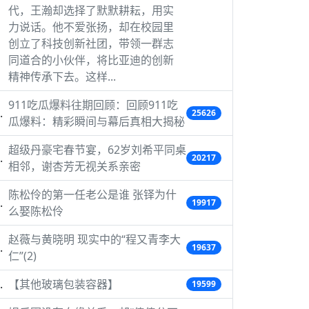
代，王瀚却选择了默默耕耘，用实
力说话。他不爱张扬，却在校园里
创立了科技创新社团，带领一群志
同道合的小伙伴，将比亚迪的创新
精神传承下去。这样...
911吃瓜爆料往期回顾：回顾911吃
25626
瓜爆料：精彩瞬间与幕后真相大揭秘
超级丹豪宅春节宴，62岁刘希平同桌
20217
相邻，谢杏芳无视关系亲密
陈松伶的第一任老公是谁 张铎为什
19917
么娶陈松伶
赵薇与黄晓明 现实中的“程又青李大
19637
仁”(2)
【其他玻璃包装容器】
19599