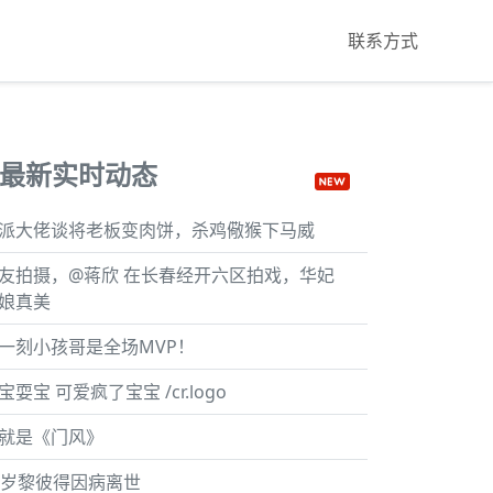
联系方式
最新实时动态
派大佬谈将老板变肉饼，杀鸡儆猴下马威
友拍摄，@蒋欣 在长春经开六区拍戏，华妃
娘真美
一刻小孩哥是全场MVP！
宝耍宝 可爱疯了宝宝 /cr.logo
就是《门风》
6岁黎彼得因病离世