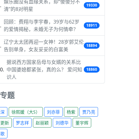
娱乐圈没有血缘关系，却“傻傻分不
19330
清”的8对明星
回顾：费翔与李宇春，39岁与62岁
18911
的爱情揭秘，未婚无子为何情牵？
辽宁太太团再迎一女神！28岁郭艾伦
18894
告别单身，女友妥妥的白富美
据说西方国家岳母与女婿的关系比
中国婆媳都紧张，真的么？ 爱问知
18860
识人
专题
周深
徐熙媛（大S）
刘亦菲
杨紫
贾乃亮
林更新
罗志祥
赵丽颖
刘德华
董宇辉
胡歌