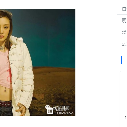
白
明
汤
远