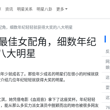
享
资讯
明星关系
明星八卦
更多
女配角，细数年纪轻轻就获得大奖的八大明星
奖最佳女配角，细数年纪
八大明星
反
网
娘
们年少就成名了。那些年少成名的明星们在很小的时候就获
这
家介绍几位年纪轻轻就获得大奖的明星。
耍
这
文淇，她凭借电影《血观音》拿下了这座奖杯。年纪轻轻
了，能从那么多实力派女演员中脱颖而出的她也被很多网友
7