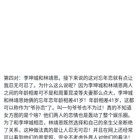
第四对：李坤城和林靖恩。接下来说的这对忘年恋就有点让
我忍无可忍了。为什么这么说呢？因为李坤城和林靖恩两人
之间的年龄相差可不是和周董昆凌等夫妻那么点大，李坤城
和林靖恩她俩的忘年恋年龄相差41岁！年龄相差41岁，这都
可以称作为“爷孙恋”了。叫一句爷爷也不为过！真的不知道
女方图的是个啥？他们两人的恋情也是轰动了整个娱乐圈。
为了和李坤城相恋，林靖恩既然选择和自己的亲生父亲断绝
了关系，这种做法真的是让人忍无可忍！并且在网上还经常
可以看到他们的恩爱照，完全不考虑外界人对他们的看法！