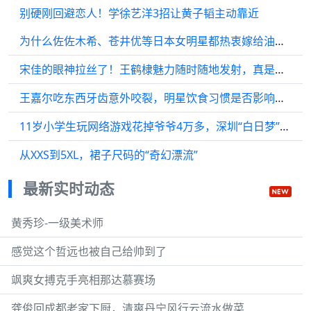
别硬刚回避恋人！学徐艺洋3招让黄子韬主动靠近
为什么佐佐木希、苍井优等日本女明星都热衷嫁给油腻的搞笑艺人？
宋佳的眼神拉丝了！王鹤棣魅力随时随地发射，真是长在宋佳的审美
王嘉尔吃东西牙齿意外咬裂，明星饮食习惯是否影响健康？
11岁小学生玩网络游戏花掉爷爷4万多，深圳“白日梦”迟迟不退款
从XXS到5XL，裙子尺码的“奇幻漂流”
最新实时动态
黄秀珍-一级美术师
感觉这个哲远也被自己给帅到了
飒爽女搏克手亮相那达慕赛场
龚俊回成都老家下厨，清爽丹宁风行云流水做菜