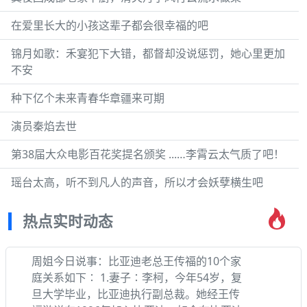
在爱里长大的小孩这辈子都会很幸福的吧
锦月如歌：禾宴犯下大错，都督却没说惩罚，她心里更加
不安
种下亿个未来青春华章疆来可期
演员秦焰去世
第38届大众电影百花奖提名颁奖 ...…李霄云太气质了吧！
瑶台太高，听不到凡人的声音，所以才会妖孽横生吧
热点实时动态
周姐今日说事：比亚迪老总王传福的10个家
庭关系如下∶ 1.妻子∶李柯，今年54岁，复
旦大学毕业，比亚迪执行副总裁。她经王传