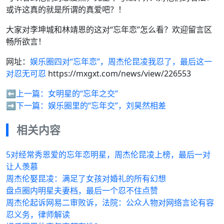
或许这真的就是所谓的真爱吧？！
大家对李坤城和林靖恩的这对“忘年恋”怎么看？欢迎留言区
畅所欲言！
网址：
娱乐圈四对“忘年恋”，周杰伦昆凌我忍了，最后这一
对忍无可忍
https://mxgxt.com/news/view/226553
⬅️上一篇：
女明星的“忘年之交”
➡️下一篇：
娱乐圈里的“忘年交”，刘昊然相差
相关内容
5对经常秀恩爱的忘年恋明星，周杰伦昆凌上榜，最后一对
让人羡慕
周杰伦娶昆凌：满足了女孩对婚礼的所有幻想
盘点圈内明星夫妻档，最后一个忍不住点赞
周杰伦起诉网易二审败诉，法院：公众人物对网络言论有容
忍义务，律师解读