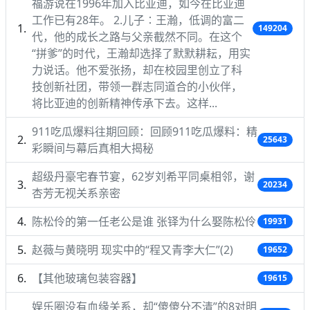
福游说在1996年加入比亚迪，如今在比亚迪
工作已有28年。 2.儿子∶王瀚，低调的富二
149204
代，他的成长之路与父亲截然不同。在这个
“拼爹”的时代，王瀚却选择了默默耕耘，用实
力说话。他不爱张扬，却在校园里创立了科
技创新社团，带领一群志同道合的小伙伴，
将比亚迪的创新精神传承下去。这样...
911吃瓜爆料往期回顾：回顾911吃瓜爆料：精
25643
彩瞬间与幕后真相大揭秘
超级丹豪宅春节宴，62岁刘希平同桌相邻，谢
20234
杏芳无视关系亲密
陈松伶的第一任老公是谁 张铎为什么娶陈松伶
19931
赵薇与黄晓明 现实中的“程又青李大仁”(2)
19652
【其他玻璃包装容器】
19615
娱乐圈没有血缘关系，却“傻傻分不清”的8对明