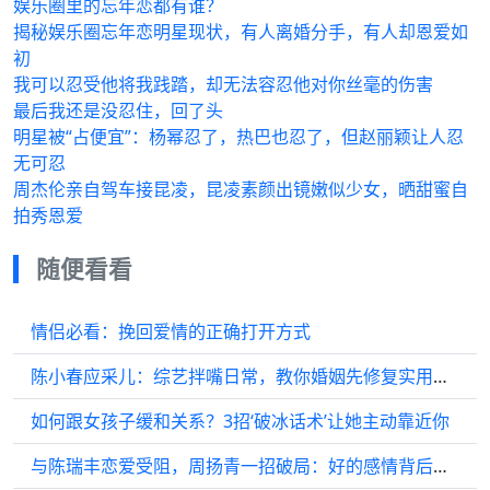
娱乐圈里的忘年恋都有谁？
揭秘娱乐圈忘年恋明星现状，有人离婚分手，有人却恩爱如
初
我可以忍受他将我践踏，却无法容忍他对你丝毫的伤害
最后我还是没忍住，回了头
明星被“占便宜”：杨幂忍了，热巴也忍了，但赵丽颖让人忍
无可忍
周杰伦亲自驾车接昆凌，昆凌素颜出镜嫩似少女，晒甜蜜自
拍秀恩爱
随便看看
情侣必看：挽回爱情的正确打开方式
陈小春应采儿：综艺拌嘴日常，教你婚姻先修复实用技巧？
如何跟女孩子缓和关系？3招‘破冰话术’让她主动靠近你
与陈瑞丰恋爱受阻，周扬青一招破局：好的感情背后，都藏着这一点