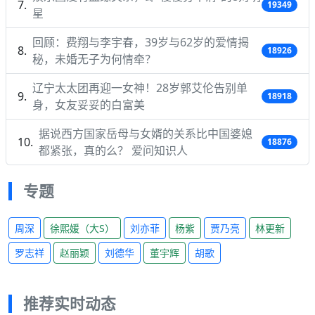
19349
星
回顾：费翔与李宇春，39岁与62岁的爱情揭
18926
秘，未婚无子为何情牵？
辽宁太太团再迎一女神！28岁郭艾伦告别单
18918
身，女友妥妥的白富美
据说西方国家岳母与女婿的关系比中国婆媳
18876
都紧张，真的么？ 爱问知识人
专题
周深
徐熙媛（大S）
刘亦菲
杨紫
贾乃亮
林更新
罗志祥
赵丽颖
刘德华
董宇辉
胡歌
推荐实时动态