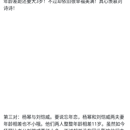
年龄差距还要大3岁！不过却依旧很幸福美满！真心羡慕刘
诗诗！
第三对：杨幂与刘恺威。要说忘年恋，杨幂和刘恺威两夫妻
年龄相差也不小哦。他们两人整整年龄相差11岁。虽然如今