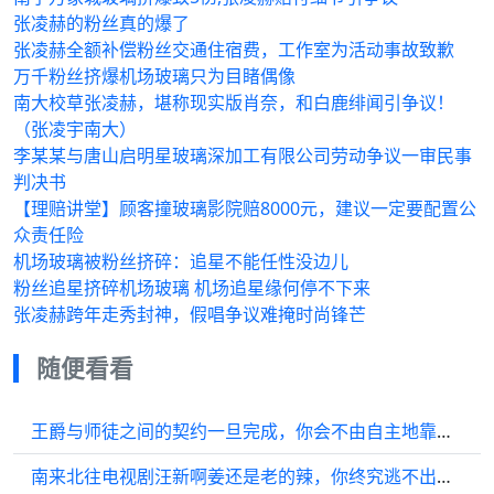
张凌赫的粉丝真的爆了
张凌赫全额补偿粉丝交通住宿费，工作室为活动事故致歉
万千粉丝挤爆机场玻璃只为目睹偶像
南大校草张凌赫，堪称现实版肖奈，和白鹿绯闻引争议！
（张凌宇南大）
李某某与唐山启明星玻璃深加工有限公司劳动争议一审民事
判决书
【理赔讲堂】顾客撞玻璃影院赔8000元，建议一定要配置公
众责任险
机场玻璃被粉丝挤碎：追星不能任性没边儿
粉丝追星挤碎机场玻璃 机场追星缘何停不下来
张凌赫跨年走秀封神，假唱争议难掩时尚锋芒
随便看看
王爵与师徒之间的契约一旦完成，你会不由自主地靠近我
南来北往电视剧汪新啊姜还是老的辣，你终究逃不出师傅的手掌心