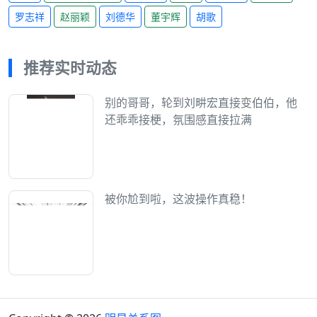
罗志祥
赵丽颖
刘德华
董宇辉
胡歌
推荐实时动态
别的哥哥，轮到刘畊宏直接变伯伯，他
还乖乖接梗，氛围感直接拉满
被你尬到啦，这波操作真稳！