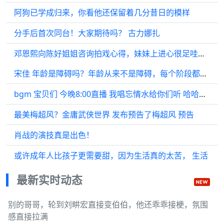
阿狗已学成归来，你看他还保留着几分昔日的模样
分手后首次同台！大家期待吗？ 古力娜扎
邓恩熙向陈好姐姐咨询拍戏心得，妹妹上进心很足哇，期待更多更好的作品
宋佳 年龄是障碍吗？年龄从来不是障碍，每个阶段都有其独特的魅力， 陈数
bgm 宝贝们 今晚8:00直播 我唱忘情水给你们听 哈哈哈 直播见 刘德华
最美梅超风？金庸武侠世界 发布预告了梅超风 预告
肖战的演技真是出色！
或许成年人比孩子更需要甜，因为生活真的太苦， 生活
最新实时动态
别的哥哥，轮到刘畊宏直接变伯伯，他还乖乖接梗，氛围
感直接拉满