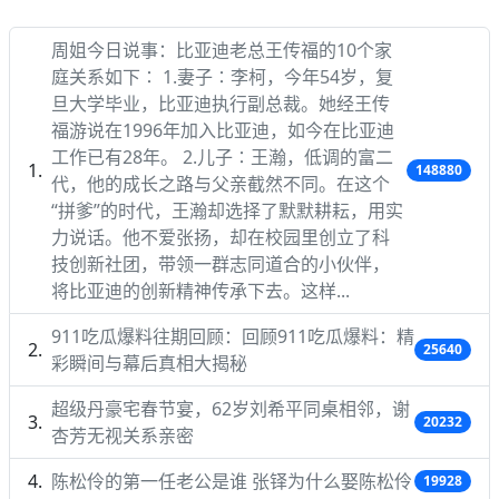
周姐今日说事：比亚迪老总王传福的10个家
庭关系如下∶ 1.妻子∶李柯，今年54岁，复
旦大学毕业，比亚迪执行副总裁。她经王传
福游说在1996年加入比亚迪，如今在比亚迪
工作已有28年。 2.儿子∶王瀚，低调的富二
148880
代，他的成长之路与父亲截然不同。在这个
“拼爹”的时代，王瀚却选择了默默耕耘，用实
力说话。他不爱张扬，却在校园里创立了科
技创新社团，带领一群志同道合的小伙伴，
将比亚迪的创新精神传承下去。这样...
911吃瓜爆料往期回顾：回顾911吃瓜爆料：精
25640
彩瞬间与幕后真相大揭秘
超级丹豪宅春节宴，62岁刘希平同桌相邻，谢
20232
杏芳无视关系亲密
陈松伶的第一任老公是谁 张铎为什么娶陈松伶
19928