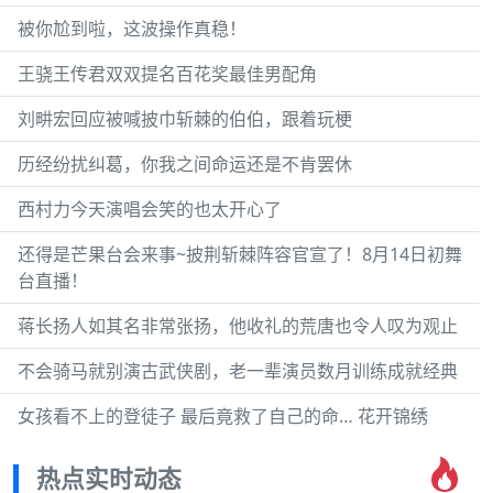
被你尬到啦，这波操作真稳！
王骁王传君双双提名百花奖最佳男配角
刘畊宏回应被喊披巾斩棘的伯伯，跟着玩梗
历经纷扰纠葛，你我之间命运还是不肯罢休
西村力今天演唱会笑的也太开心了
还得是芒果台会来事~披荆斩棘阵容官宣了！8月14日初舞
台直播！
蒋长扬人如其名非常张扬，他收礼的荒唐也令人叹为观止
不会骑马就别演古武侠剧，老一辈演员数月训练成就经典
女孩看不上的登徒子 最后竟救了自己的命… 花开锦绣
热点实时动态