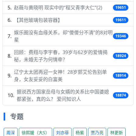
赵薇与黄晓明 现实中的“程又青李大仁”(2)
19651
【其他玻璃包装容器】
19611
娱乐圈没有血缘关系，却“傻傻分不清”的8对明
19346
星
回顾：费翔与李宇春，39岁与62岁的爱情揭
18924
秘，未婚无子为何情牵？
辽宁太太团再迎一女神！28岁郭艾伦告别单
18914
身，女友妥妥的白富美
据说西方国家岳母与女婿的关系比中国婆媳
18874
都紧张，真的么？ 爱问知识人
专题
周深
徐熙媛（大S）
刘亦菲
杨紫
贾乃亮
林更新