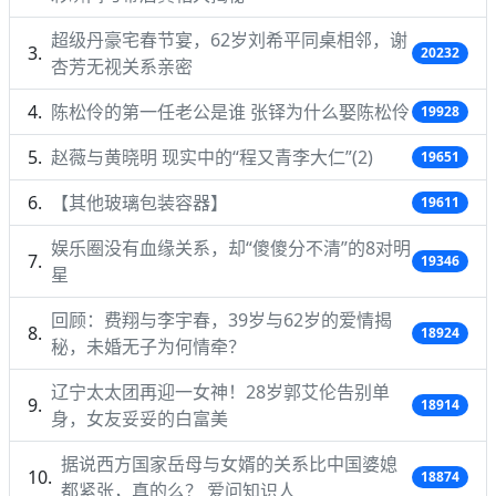
超级丹豪宅春节宴，62岁刘希平同桌相邻，谢
20232
杏芳无视关系亲密
陈松伶的第一任老公是谁 张铎为什么娶陈松伶
19928
赵薇与黄晓明 现实中的“程又青李大仁”(2)
19651
【其他玻璃包装容器】
19611
娱乐圈没有血缘关系，却“傻傻分不清”的8对明
19346
星
回顾：费翔与李宇春，39岁与62岁的爱情揭
18924
秘，未婚无子为何情牵？
辽宁太太团再迎一女神！28岁郭艾伦告别单
18914
身，女友妥妥的白富美
据说西方国家岳母与女婿的关系比中国婆媳
18874
都紧张，真的么？ 爱问知识人