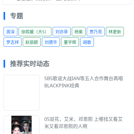
专题
周深
徐熙媛（大S）
刘亦菲
杨紫
贾乃亮
林更新
罗志祥
赵丽颖
刘德华
董宇辉
胡歌
推荐实时动态
SBS歌谣大战IAN等五人合作舞台再唱
BLACKPINK经典
05双花，艾米，邓恩熙 上哪找又看艾
米又看邓恩熙的人啊