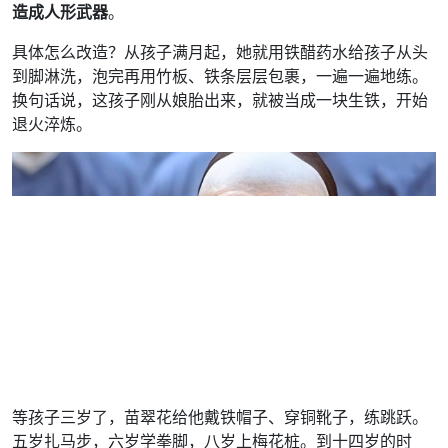
造成人形武器
。
具体怎么改造？从孩子满月起，她就用铁醋药水给孩子从头
到脚淋洗，泡完再用竹板、铁条层层包裹，一遍一遍地练。
换句话说，这孩子刚从娘胎出来，就被当成一块生铁，开始
退火淬炼。
等孩子三岁了，苗翠花给他戴铁帽子、穿铜靴子，练跳跃。
五岁扎马步，六岁学拳脚，八岁上梅花桩。到十四岁的时