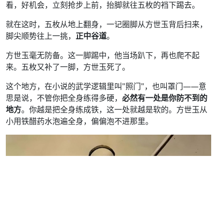
看，好机会，立刻抢步上前，抬脚就往五枚的裆下踢去。
就在这时，五枚从地上翻身，一记圈脚从方世玉背后扫来，
脚尖顺势往上一挑，
正中谷道
。
方世玉毫无防备。这一脚踢中，他当场趴下，再也爬不起
来。五枚又补了一脚，方世玉死了。
这个地方，在小说的武学逻辑里叫"照门"，也叫罩门——意
思是说，不管你把全身练得多硬，
必然有一处是你防不到的
地方
。你越是把全身练成铁，这一处就越是软的。方世玉从
小用铁醋药水泡遍全身，偏偏泡不进那里。