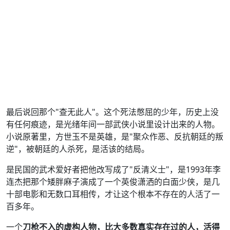
最后说回那个"查无此人"。这个死法憋屈的少年，历史上没
有任何痕迹，是光绪年间一部武侠小说里设计出来的人物。
小说原著里，方世玉不是英雄，是"聚众作恶、反抗朝廷的叛
逆"，被朝廷的人杀死，是活该的结局。
是民国的武术爱好者把他改写成了"反清义士"，是1993年李
连杰把那个矮胖麻子演成了一个英俊潇洒的白面少侠，是几
十部电影和无数口耳相传，才让这个根本不存在的人活了一
百多年。
一个
刀枪不入的虚构人物，比大多数真实存在过的人，活得