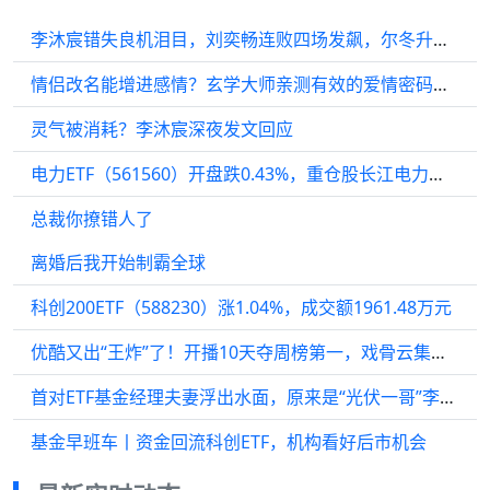
李沐宸错失良机泪目，刘奕畅连败四场发飙，尔冬升气笑了！
情侣改名能增进感情？玄学大师亲测有效的爱情密码大公……
灵气被消耗？李沐宸深夜发文回应
电力ETF（561560）开盘跌0.43%，重仓股长江电力跌0.24%，中国核电跌0.21%
总裁你撩错人了
离婚后我开始制霸全球
科创200ETF（588230）涨1.04%，成交额1961.48万元
优酷又出“王炸”了！开播10天夺周榜第一，戏骨云集引期待
首对ETF基金经理夫妻浮出水面，原来是“光伏一哥”李沐阳和翁欣，公募伉俪又增加了一对
基金早班车丨资金回流科创ETF，机构看好后市机会