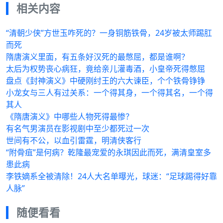
相关内容
“清朝少侠”方世玉咋死的？一身铜筋铁骨，24岁被太师踢肛
而死
隋唐演义里面，有五条好汉死的最憋屈，都是谁啊？
太后为权势丧心病狂，竟给亲儿灌毒酒，小皇帝死得憋屈
盘点《封神演义》中硬刚纣王的六大谏臣，个个铁骨铮铮
小龙女与三人有过关系：一个得其身，一个得其名，一个得
其人
《隋唐演义》中哪些人物死得最惨？
有名气男演员在影视剧中至少都死过一次
世间有不公，以血引雷霆，明清侠客行
“附骨疽”是何病？乾隆最宠爱的永琪因此而死，满清皇室多
患此病
李铁嫡系全被清除！24人大名单曝光，球迷：“足球踢得好靠
人脉”
随便看看