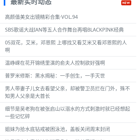
最新实时动态
高颜值美女出镜精彩合集·VOL.94
SBS歌谣大战IAN等五人合作舞台再唱BLACKPINK经典
05双花，艾米，邓恩熙 上哪找又看艾米又看邓恩熙的人
啊
温峥嵘在花开锦绣里演的俞夫人控制欲好强啊
普罗米修斯：黑水揭秘：一手创生，一手灭世
男人带妻子儿女去看望父亲，却被警卫员拦在门外，殊不
知男人父亲是大首长
细节是吴老狗在被张启山以溺水的方式刺激时就已经想起
一些记忆碎
姐妹为拾水底钻戒被困泳池，盖板关闭周末封闭