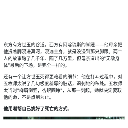
东方有方世玉的谷道，西方有阿喀琉斯的脚踵——他母亲把
他提着脚浸进冥河，浸遍全身，就是没浸到那只脚跟。两个
人的故事跨了几千年、隔了几万里，但母亲造出的"无敌身
体"最后的下场，是完全一样的。
还有一个让方世玉死得更难看的细节：他在打斗过程中，对
五枚师太说了几句极度羞辱的脏话，讽刺她的私处。五枚师
太当时"柳眉倒竖，杏眼圆睁"，从那一刻起，她就决定要取
他的命，不是点到为止。
他用嘴帮自己挑好了死亡的方式
。