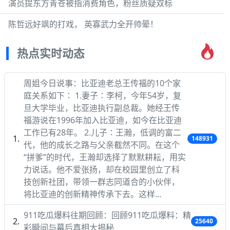
演员提东方青苍被指消费角色，粉丝质疑双标
陈哲远好飒的打戏， 英寡武力全开帅晕！
热点实时动态
周姐今日说事：比亚迪老总王传福的10个家
庭关系如下∶ 1.妻子∶李柯，今年54岁，复
旦大学毕业，比亚迪执行副总裁。她经王传
福游说在1996年加入比亚迪，如今在比亚迪
工作已有28年。 2.儿子∶王瀚，低调的富二
148931
代，他的成长之路与父亲截然不同。在这个
“拼爹”的时代，王瀚却选择了默默耕耘，用实
力说话。他不爱张扬，却在校园里创立了科
技创新社团，带领一群志同道合的小伙伴，
将比亚迪的创新精神传承下去。这样...
911吃瓜爆料往期回顾：回顾911吃瓜爆料：精
25640
彩瞬间与幕后真相大揭秘