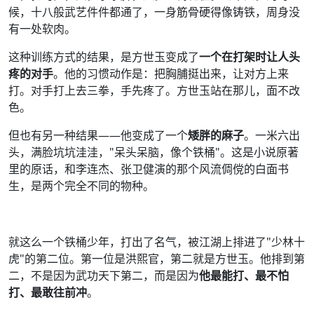
候，十八般武艺件件都通了，一身筋骨硬得像铸铁，周身没
有一处软肉。
这种训练方式的结果，是方世玉变成了
一个在打架时让人头
疼的对手
。他的习惯动作是：把胸脯挺出来，让对方上来
打。对手打上去三拳，手先疼了。方世玉站在那儿，面不改
色。
但也有另一种结果——他变成了一个
矮胖的麻子
。一米六出
头，满脸坑坑洼洼，"呆头呆脑，像个铁桶"。这是小说原著
里的原话，和李连杰、张卫健演的那个风流倜傥的白面书
生，是两个完全不同的物种。
就这么一个铁桶少年，打出了名气，被江湖上排进了"少林十
虎"的第二位。第一位是洪熙官，第二就是方世玉。他排到第
二，不是因为武功天下第二，而是因为
他最能打、最不怕
打、最敢往前冲
。