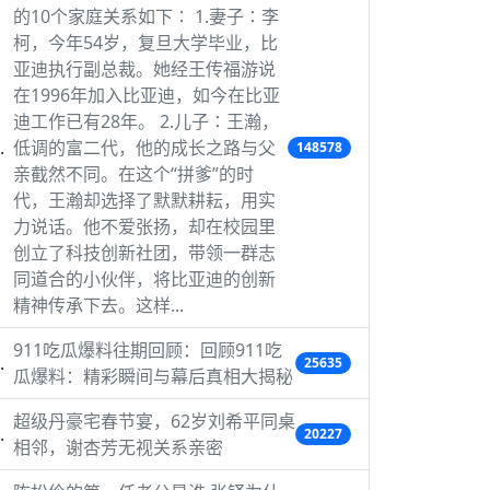
的10个家庭关系如下∶ 1.妻子∶李
柯，今年54岁，复旦大学毕业，比
亚迪执行副总裁。她经王传福游说
在1996年加入比亚迪，如今在比亚
迪工作已有28年。 2.儿子∶王瀚，
低调的富二代，他的成长之路与父
148578
亲截然不同。在这个“拼爹”的时
代，王瀚却选择了默默耕耘，用实
力说话。他不爱张扬，却在校园里
创立了科技创新社团，带领一群志
同道合的小伙伴，将比亚迪的创新
精神传承下去。这样...
911吃瓜爆料往期回顾：回顾911吃
25635
瓜爆料：精彩瞬间与幕后真相大揭秘
超级丹豪宅春节宴，62岁刘希平同桌
20227
相邻，谢杏芳无视关系亲密