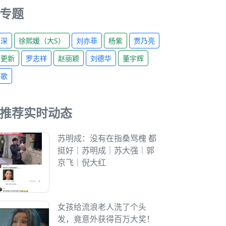
专题
周深
徐熙媛（大S）
刘亦菲
杨紫
贾乃亮
林更新
罗志祥
赵丽颖
刘德华
董宇辉
胡歌
推荐实时动态
苏明成：没有在指桑骂槐 都
挺好｜苏明成｜苏大强｜郭
京飞｜倪大红
女孩给流浪老人洗了个头
发，竟意外获得百万大奖！