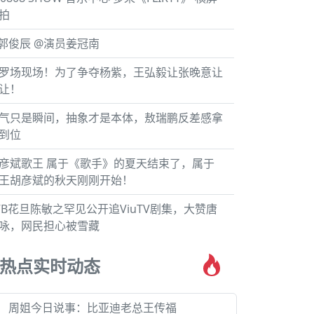
拍
郭俊辰 @演员姜冠南
罗场现场！为了争夺杨紫，王弘毅让张晚意让
让！
气只是瞬间，抽象才是本体，敖瑞鹏反差感拿
到位
彦斌歌王 属于《歌手》的夏天结束了，属于
王胡彦斌的秋天刚刚开始！
VB花旦陈敏之罕见公开追ViuTV剧集，大赞唐
咏，网民担心被雪藏
热点实时动态
周姐今日说事：比亚迪老总王传福