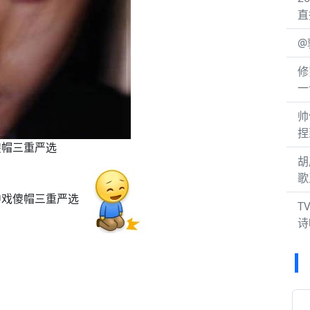
直
@
修
一
帅
捏
傻帽三重严选
胡
歌
戏傻帽三重严选
T
诗