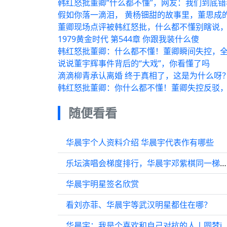
韩红怒批董卿“什么都不懂”，网友：我们到底
假如你落一滴泪， 黄杨钿甜的故事里，董思成
董卿现场点评被韩红怒批，什么都不懂别瞎说
1979黄金时代 第544章 你跟我装什么傻
韩红怒批董卿：什么都不懂！董卿瞬间失控，
说说董宇辉事件背后的“大戏”，你看懂了吗
滴滴柳青承认离婚 终于真相了，这是为什么呀
韩红怒批董卿：你什么都不懂！董卿失控反驳
随便看看
华晨宇个人资料介绍 华晨宇代表作有哪些
乐坛演唱会梯度排行，华晨宇邓紫棋同一梯队，新势力歌手正在崛起
华晨宇明星签名欣赏
看刘亦菲、华晨宇等武汉明星都住在哪？
华晨宇：我是个喜欢和自己对抗的人