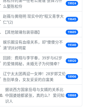
陈松伶的第一任老公是谁 张铎为什
19924
么娶陈松伶
赵薇与黄晓明 现实中的“程又青李大
19645
仁”(2)
【其他玻璃包装容器】
19605
娱乐圈没有血缘关系，却“傻傻分不
19340
清”的8对明星
回顾：费翔与李宇春，39岁与62岁
18920
的爱情揭秘，未婚无子为何情牵？
辽宁太太团再迎一女神！28岁郭艾伦
18906
告别单身，女友妥妥的白富美
据说西方国家岳母与女婿的关系比
中国婆媳都紧张，真的么？ 爱问知
18868
识人