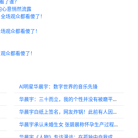
错看了谁？
的心意悄然流露
，全场观众都看傻了！
全场观众都看傻了！
？
，观众都看傻了！
AI明星华晨宇：数字世界的音乐先锋
华晨宇：三十而立，我的个性并没有被磨平丨人物
华晨宇白纸上签名，网友炸锅！此前有人因此被骗光积蓄……
华晨宇承认未婚生女 张碧晨称怀孕生产过程瞒着男方、产后才告知
丨圆梦ing
华晨宇《人物》专访漫谈：在孤独中自我成长，在变化里保持初心