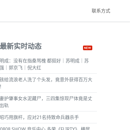
联系方式
最新实时动态
明成：没有在指桑骂槐 都挺好｜苏明成｜苏
强｜郭京飞｜倪大红
孩给流浪老人洗了个头发，竟意外获得百万大
！
妻护肇事女水泥藏尸，三四集惊现尸体竟是丈
出轨
昭巧用旗杆，应对21名持致命兵器杀手
60808 SHOW 音乐中心 多荣《FLIRTY》 横屏