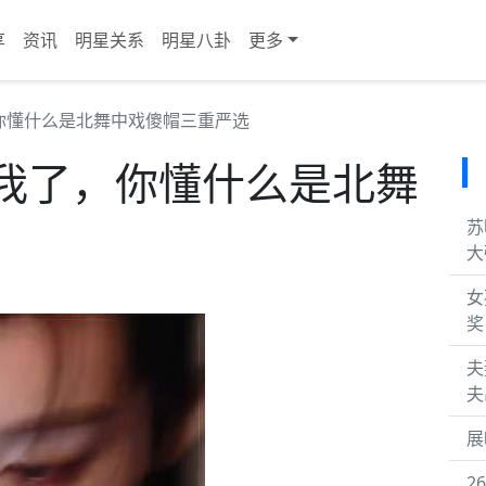
享
资讯
明星关系
明星八卦
更多
你懂什么是北舞中戏傻帽三重严选
我了，你懂什么是北舞
苏
大
女
奖
夫
夫
展
2