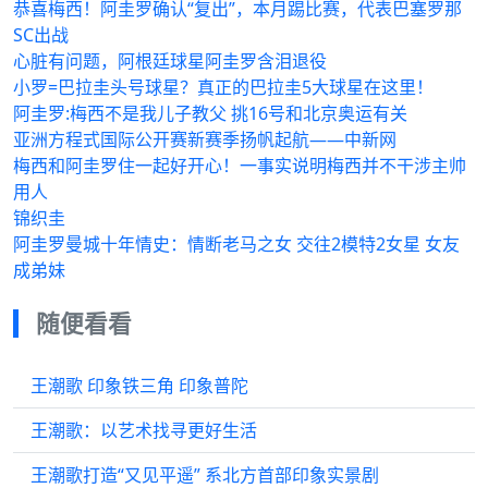
恭喜梅西！阿圭罗确认“复出”，本月踢比赛，代表巴塞罗那
SC出战
心脏有问题，​阿根廷球星阿圭罗含泪退役
小罗=巴拉圭头号球星？真正的巴拉圭5大球星在这里！
阿圭罗:梅西不是我儿子教父 挑16号和北京奥运有关
亚洲方程式国际公开赛新赛季扬帆起航——中新网
梅西和阿圭罗住一起好开心！一事实说明梅西并不干涉主帅
用人
锦织圭
阿圭罗曼城十年情史：情断老马之女 交往2模特2女星 女友
成弟妹
随便看看
王潮歌 印象铁三角 印象普陀
王潮歌：以艺术找寻更好生活
王潮歌打造“又见平遥” 系北方首部印象实景剧