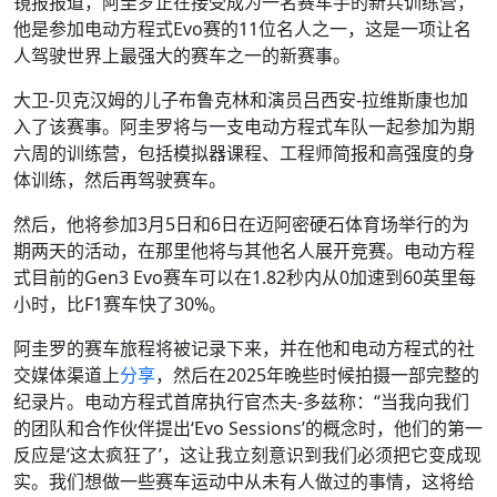
镜报报道，阿圭罗正在接受成为一名赛车手的新兵训练营，
他是参加电动方程式Evo赛的11位名人之一，这是一项让名
人驾驶世界上最强大的赛车之一的新赛事。
大卫-贝克汉姆的儿子布鲁克林和演员吕西安-拉维斯康也加
入了该赛事。阿圭罗将与一支电动方程式车队一起参加为期
六周的训练营，包括模拟器课程、工程师简报和高强度的身
体训练，然后再驾驶赛车。
然后，他将参加3月5日和6日在迈阿密硬石体育场举行的为
期两天的活动，在那里他将与其他名人展开竞赛。电动方程
式目前的Gen3 Evo赛车可以在1.82秒内从0加速到60英里每
小时，比F1赛车快了30%。
阿圭罗的赛车旅程将被记录下来，并在他和电动方程式的社
交媒体渠道上
分享
，然后在2025年晚些时候拍摄一部完整的
纪录片。电动方程式首席执行官杰夫-多兹称：“当我向我们
的团队和合作伙伴提出‘Evo Sessions’的概念时，他们的第一
反应是‘这太疯狂了’，这让我立刻意识到我们必须把它变成现
实。我们想做一些赛车运动中从未有人做过的事情，这将给