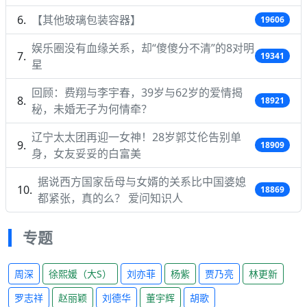
【其他玻璃包装容器】
19606
娱乐圈没有血缘关系，却“傻傻分不清”的8对明
19341
星
回顾：费翔与李宇春，39岁与62岁的爱情揭
18921
秘，未婚无子为何情牵？
辽宁太太团再迎一女神！28岁郭艾伦告别单
18909
身，女友妥妥的白富美
据说西方国家岳母与女婿的关系比中国婆媳
18869
都紧张，真的么？ 爱问知识人
专题
周深
徐熙媛（大S）
刘亦菲
杨紫
贾乃亮
林更新
罗志祥
赵丽颖
刘德华
董宇辉
胡歌