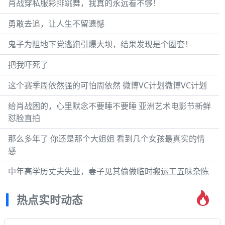
肖战穿私服彩排跳舞，我真的永远看不够！
勇敢去追，让人生不留遗憾
鬼子为阻地下党逃跑引爆大坝，结果发现是个圈套！
把我吓死了
这个赛季周依然强的可怕周依然 微博VC计划微博VC计划
给肖战困的，心里默念不要睡不要睡 亚洲艺术电影节新鲜
怼脸直拍
那么多年了 你还是那个大姐姐 看到几个女孩最真实的情
感
中年高学历丈夫失业，妻子见其偷做临时搬运工五味杂陈
热点实时动态