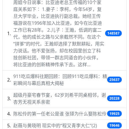
周姐今日说事：比亚迪老总王传福的10个家
庭关系如下∶ 1.妻子∶李柯，今年54岁，复
旦大学毕业，比亚迪执行副总裁。她经王传
福游说在1996年加入比亚迪，如今在比亚迪
工作已有28年。 2.儿子∶王瀚，低调的富二
148587
代，他的成长之路与父亲截然不同。在这个
“拼爹”的时代，王瀚却选择了默默耕耘，用实
力说话。他不爱张扬，却在校园里创立了科
技创新社团，带领一群志同道合的小伙伴，
将比亚迪的创新精神传承下去。这样...
911吃瓜爆料往期回顾：回顾911吃瓜爆料：精
25637
彩瞬间与幕后真相大揭秘
超级丹豪宅春节宴，62岁刘希平同桌相邻，谢
20228
杏芳无视关系亲密
陈松伶的第一任老公是谁 张铎为什么娶陈松伶
19925
赵薇与黄晓明 现实中的“程又青李大仁”(2)
19646