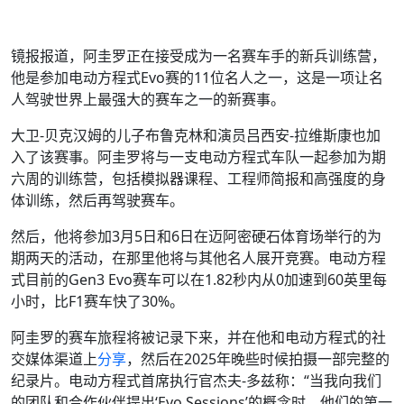
镜报报道，阿圭罗正在接受成为一名赛车手的新兵训练营，
他是参加电动方程式Evo赛的11位名人之一，这是一项让名
人驾驶世界上最强大的赛车之一的新赛事。
大卫-贝克汉姆的儿子布鲁克林和演员吕西安-拉维斯康也加
入了该赛事。阿圭罗将与一支电动方程式车队一起参加为期
六周的训练营，包括模拟器课程、工程师简报和高强度的身
体训练，然后再驾驶赛车。
然后，他将参加3月5日和6日在迈阿密硬石体育场举行的为
期两天的活动，在那里他将与其他名人展开竞赛。电动方程
式目前的Gen3 Evo赛车可以在1.82秒内从0加速到60英里每
小时，比F1赛车快了30%。
阿圭罗的赛车旅程将被记录下来，并在他和电动方程式的社
交媒体渠道上
分享
，然后在2025年晚些时候拍摄一部完整的
纪录片。电动方程式首席执行官杰夫-多兹称：“当我向我们
的团队和合作伙伴提出‘Evo Sessions’的概念时，他们的第一