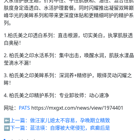
大永恒护肤主题，针对中性、干性肌肤和、油性、混合性肌
肤度身定造透白、水活护理套餐。同时闪耀推出凝留双眸巅
峰华光的美眸系列和带来更深度体贴和更精细呵护的精护系
列。
1.柏氏美之印透白系列：直击根源，切实美白，执掌肌肤透
白奥秘！
2. 柏氏美之印水活系列：集中出击，唤醒水润，肌肤水漾晶
莹滴水不漏！
3. 柏氏美之印美眸系列：深润养+精修护，眼绎灵动闪耀之
眸！
4. 柏氏美之印精护系列：专业卸妆师：动心速净
网址：
PATS
https://mxgxt.com/news/view/1974401
⬅️上一篇：
做汪家儿媳太不容易，孕晚期立精致
➡️下一篇：
蓝洁瑛：自爆被大佬侵犯，疯癫后是