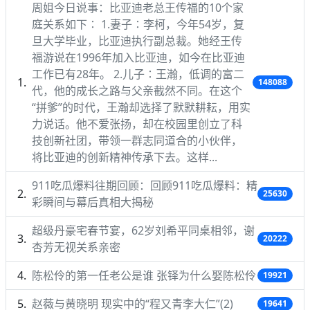
周姐今日说事：比亚迪老总王传福的10个家
庭关系如下∶ 1.妻子∶李柯，今年54岁，复
旦大学毕业，比亚迪执行副总裁。她经王传
福游说在1996年加入比亚迪，如今在比亚迪
工作已有28年。 2.儿子∶王瀚，低调的富二
148088
代，他的成长之路与父亲截然不同。在这个
“拼爹”的时代，王瀚却选择了默默耕耘，用实
力说话。他不爱张扬，却在校园里创立了科
技创新社团，带领一群志同道合的小伙伴，
将比亚迪的创新精神传承下去。这样...
911吃瓜爆料往期回顾：回顾911吃瓜爆料：精
25630
彩瞬间与幕后真相大揭秘
超级丹豪宅春节宴，62岁刘希平同桌相邻，谢
20222
杏芳无视关系亲密
陈松伶的第一任老公是谁 张铎为什么娶陈松伶
19921
赵薇与黄晓明 现实中的“程又青李大仁”(2)
19641