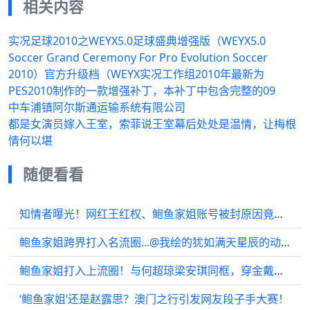
相关内容
实况足球2010之WEYX5.0足球盛典增强版（WEYX5.0
Soccer Grand Ceremony For Pro Evolution Soccer
2010）官方升级档（WEYX实况工作组2010年最新为
PES2010制作的一款增强补丁，本补丁中包含完整的09
中车浦镇阿尔斯通运输系统有限公司
都是女演员嫁入王室，索菲说王室幕后处处是温情，让梅根
情何以堪
随便看看
知情者曝光！网红王红权、鲍鱼家姐账号被封原因竟是这个
鲍鱼家姐跨界打入名流圈...@我绘的犹如满天星辰的动态
鲍鱼家姐打入上流圈！与何超琼梁安琪同框，穿金戴银却显刻意？
‘鲍鱼家姐’还是赵露思？澳门之行引发网友段子手大赛！