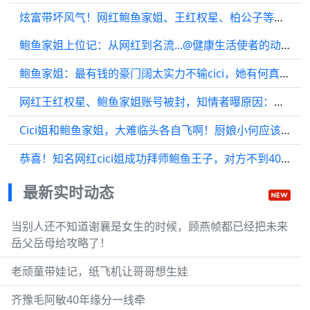
炫富带坏风气！网红鲍鱼家姐、王红权星、柏公子等人账号被封！
鲍鱼家姐上位记：从网红到名流...@健康生活使者的动态
鲍鱼家姐：最有钱的豪门阔太实力不输cici，她有何真实身份？
网红王红权星、鲍鱼家姐账号被封，知情者曝原因：炫富带坏风气
Cici姐和鲍鱼家姐，大难临头各自飞啊！厨娘小何应该也是一起的
恭喜！知名网红cici姐成功拜师鲍鱼王子，对方不到40岁时身家上亿
最新实时动态
当别人还不知道谢襄是女生的时候，顾燕帧都已经把未来
岳父岳母给攻略了！
老顽童带娃记，纸飞机让哥哥想生娃
齐豫毛阿敏40年缘分一线牵