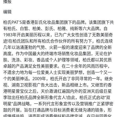
播报
编辑
柏氏PAT'S是香港彭氏化妆品集团旗下的品牌。该集团旗下共
有柏氏、白皙、柏美、彭氏、柏雅、纯新等六大品牌。自
1983年开启美丽历程以来，已为广大女性创造了无数美丽奇
迹!在柏氏团队和所有柏氏合作伙伴的所有努力下，柏氏连续
几年以汹涌蓬勃的气势、火箭一般的速度迎来了品牌的全新
高度。作为中国最大的终端市场销售化妆品集团，无论在护
肤、洗涤、彩妆、香品或个人护理等领域，柏氏都以其优质
卓越的产品满足女性美丽要求。在二十余年的风雨历程中，
不遗余力地为每一位爱美人士实现美丽梦想，创造一个又一
个的美丽神话。2009年，柏氏开启了非同寻常的一年。继央
视、湖南卫视影视广告大出击，新品相继上市。又继签约香
港明星曾宝仪之后，天价邀请红遍国内外的亚洲天后级巨星
李玟出任柏氏品牌全新形象代言人!自此，柏氏正式启动“双
明星”品牌战略，一系列代言形象宣传以及营销推广正紧锣密
鼓的开展，旨在打通品牌与目标消费者无缝沟通的链条，形
成情感共鸣，进而形成消费偏好和品牌忠诚，在日益同质化