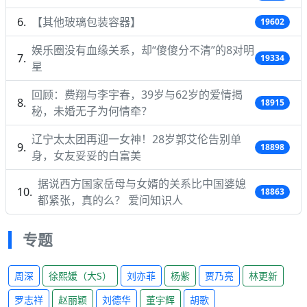
【其他玻璃包装容器】
19602
娱乐圈没有血缘关系，却“傻傻分不清”的8对明
19334
星
回顾：费翔与李宇春，39岁与62岁的爱情揭
18915
秘，未婚无子为何情牵？
辽宁太太团再迎一女神！28岁郭艾伦告别单
18898
身，女友妥妥的白富美
据说西方国家岳母与女婿的关系比中国婆媳
18863
都紧张，真的么？ 爱问知识人
专题
周深
徐熙媛（大S）
刘亦菲
杨紫
贾乃亮
林更新
罗志祥
赵丽颖
刘德华
董宇辉
胡歌