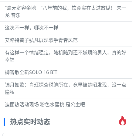
“毫无宽容余地！”八年前的我，饮食实在太过放纵！ 朱一
龙 音乐
这次不一样，哪次不一样
艾略特黄子弘凡展现歌手青春风范
有这样一个情绪稳定，随机随到还不嫌烦的男人，真的好
幸福
柳智敏全新SOLO 16 BIT
锦月如歌：肖珏探查税簿所在，竟早被楚昭发现，没一点
隐私
迪丽热活动现场 粉色水蜜桃 是公主吧
热点实时动态