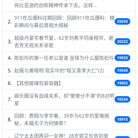
将比亚迪的创新精神传承下去。这样...
911吃瓜爆料往期回顾：回顾911吃瓜爆料：精
25630
彩瞬间与幕后真相大揭秘
超级丹豪宅春节宴，62岁刘希平同桌相邻，谢
20222
杏芳无视关系亲密
陈松伶的第一任老公是谁 张铎为什么娶陈松伶
19920
赵薇与黄晓明 现实中的“程又青李大仁”(2)
19640
【其他玻璃包装容器】
19602
娱乐圈没有血缘关系，却“傻傻分不清”的8对明
19334
星
回顾：费翔与李宇春，39岁与62岁的爱情揭
18915
秘，未婚无子为何情牵？
辽宁太太团再迎一女神！28岁郭艾伦告别单