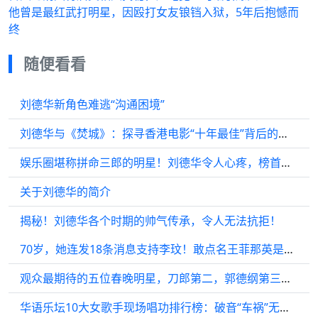
他曾是最红武打明星，因殴打女友锒铛入狱，5年后抱憾而
终
随便看看
刘德华新角色难逃“沟通困境”
刘德华与《焚城》：探寻香港电影“十年最佳”背后的真实与虚构
娱乐圈堪称拼命三郎的明星！刘德华令人心疼，榜首就是努力代言词
关于刘德华的简介
揭秘！刘德华各个时期的帅气传承，令人无法抗拒！
70岁，她连发18条消息支持李玟！敢点名王菲那英是资本商！
观众最期待的五位春晚明星，刀郎第二，郭德纲第三，第一没悬念
华语乐坛10大女歌手现场唱功排行榜：破音“车祸”无所不在