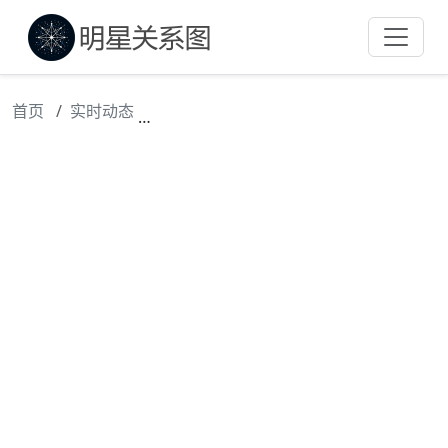
首页
实时动态
金主锒铛入狱，佟大为沉寂两年！严屹宽