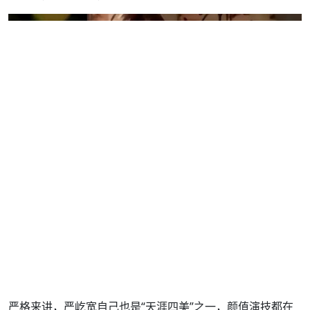
严格来讲，严屹宽自己也是“天涯四美”之一，颜值演技都在