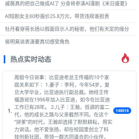
戚薇真的把自己做成AI了 分身将参演AI漫剧《末日盛夏》
AI短剧女主60秒报价25.8万元，带货违规谁担责
牡丹看穿蒋长扬以假面目示人的秘密，他们有天定的缘分
侯明昊说表演要真切感受角色
热点实时动态
周姐今日说事：比亚迪老总王传福的10个家
庭关系如下∶ 1.妻子∶李柯，今年54岁，复
旦大学毕业，比亚迪执行副总裁。她经王传
福游说在1996年加入比亚迪，如今在比亚迪
工作已有28年。 2.儿子∶王瀚，低调的富二
148018
代，他的成长之路与父亲截然不同。在这个
“拼爹”的时代，王瀚却选择了默默耕耘，用实
力说话。他不爱张扬，却在校园里创立了科
技创新社团，带领一群志同道合的小伙伴，