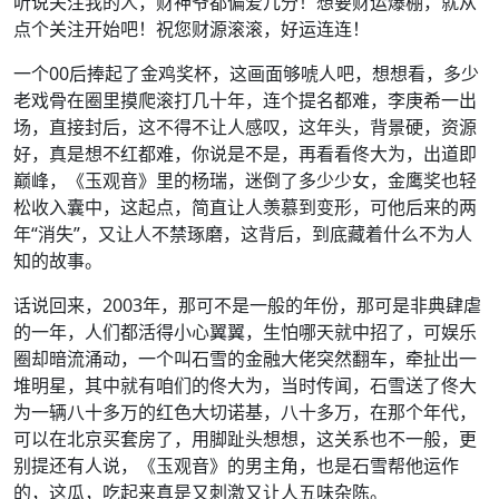
听说关注我的人，财神爷都偏爱几分！想要财运爆棚，就从
点个关注开始吧！祝您财源滚滚，好运连连！
一个00后捧起了金鸡奖杯，这画面够唬人吧，想想看，多少
老戏骨在圈里摸爬滚打几十年，连个提名都难，李庚希一出
场，直接封后，这不得不让人感叹，这年头，背景硬，资源
好，真是想不红都难，你说是不是，再看看佟大为，出道即
巅峰，《玉观音》里的杨瑞，迷倒了多少少女，金鹰奖也轻
松收入囊中，这起点，简直让人羡慕到变形，可他后来的两
年“消失”，又让人不禁琢磨，这背后，到底藏着什么不为人
知的故事。
话说回来，2003年，那可不是一般的年份，那可是非典肆虐
的一年，人们都活得小心翼翼，生怕哪天就中招了，可娱乐
圈却暗流涌动，一个叫石雪的金融大佬突然翻车，牵扯出一
堆明星，其中就有咱们的佟大为，当时传闻，石雪送了佟大
为一辆八十多万的红色大切诺基，八十多万，在那个年代，
可以在北京买套房了，用脚趾头想想，这关系也不一般，更
别提还有人说，《玉观音》的男主角，也是石雪帮他运作
的，这瓜，吃起来真是又刺激又让人五味杂陈。