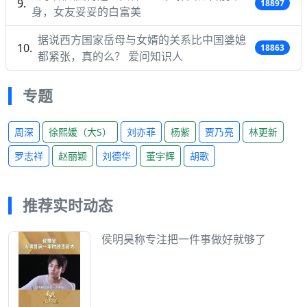
18897
身，女友妥妥的白富美
据说西方国家岳母与女婿的关系比中国婆媳
18863
都紧张，真的么？ 爱问知识人
专题
周深
徐熙媛（大S）
刘亦菲
杨紫
贾乃亮
林更新
罗志祥
赵丽颖
刘德华
董宇辉
胡歌
推荐实时动态
侯明昊称专注把一件事做好就够了