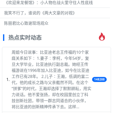
《欢迎来龙餐馆》：小人物在战火里守住人性底线
我笑不行了，谁说的《两大文豪的对视》
陈丽君比心致谢现场观众
热点实时动态
周姐今日说事：比亚迪老总王传福的10个家
庭关系如下∶ 1.妻子∶李柯，今年54岁，复
旦大学毕业，比亚迪执行副总裁。她经王传
福游说在1996年加入比亚迪，如今在比亚迪
工作已有28年。 2.儿子∶王瀚，低调的富二
148288
代，他的成长之路与父亲截然不同。在这个
“拼爹”的时代，王瀚却选择了默默耕耘，用实
力说话。他不爱张扬，却在校园里创立了科
技创新社团，带领一群志同道合的小伙伴，
将比亚迪的创新精神传承下去。这样...