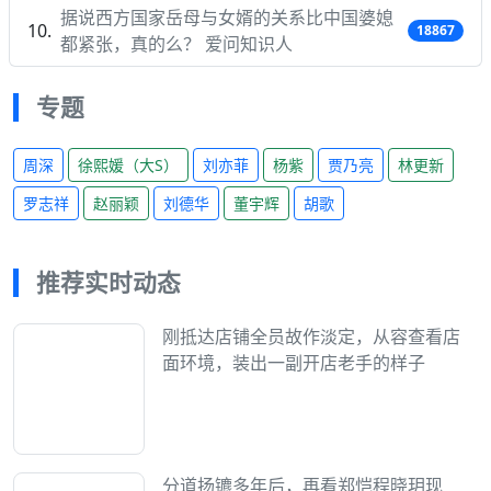
据说西方国家岳母与女婿的关系比中国婆媳
18867
都紧张，真的么？ 爱问知识人
专题
周深
徐熙媛（大S）
刘亦菲
杨紫
贾乃亮
林更新
罗志祥
赵丽颖
刘德华
董宇辉
胡歌
推荐实时动态
刚抵达店铺全员故作淡定，从容查看店
面环境，装出一副开店老手的样子
分道扬镳多年后，再看郑恺程晓玥现