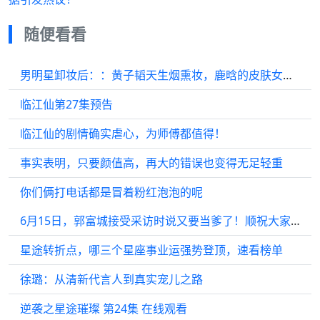
随便看看
男明星卸妆后：：黄子韬天生烟熏妆，鹿晗的皮肤女生都自愧不如
临江仙第27集预告
临江仙的剧情确实虐心，为师傅都值得！
事实表明，只要颜值高，再大的错误也变得无足轻重
你们俩打电话都是冒着粉红泡泡的呢
6月15日，郭富城接受采访时说又要当爹了！顺祝大家父亲节快乐！
星途转折点，哪三个星座事业运强势登顶，速看榜单
徐璐：从清新代言人到真实宠儿之路
逆袭之星途璀璨 第24集 在线观看