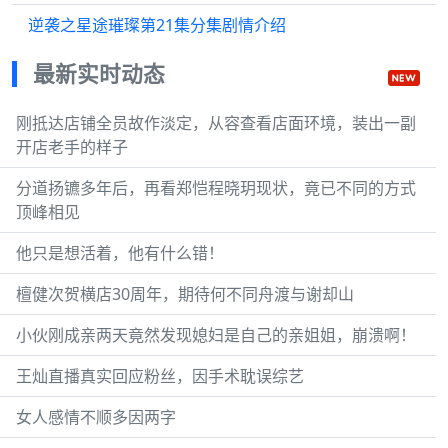
逆袭之星途璀璨第21集分集剧情介绍
最新实时动态
刚抵达店铺全员故作淡定，从容查看店面环境，装出一副
开店老手的样子
分道扬镳多年后，再看郑恺程晓玥现状，竟已不同的方式
顶峰相见
他只是想活着，他有什么错！
檀健次贺横店30周年，期待何不同舟渡与谢却山
小伙刚成亲两天竟然发现媳妇是自己的亲姐姐，崩溃啊！
王灿直播真实回应粉丝，因手术耽误综艺
女人感情不顺多因两字