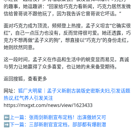
的趣事，她逗趣讲：“回家给巧克力看新闻，巧克力居然发微
信给曾哥说不跟他玩了，因为我告诉它曾哥说它坏话。”
面对巧克力成为顶流，频频登上热搜，孟子义坦言“它确实很
红”，自己一点压力也没有，反而觉得很可爱。她还透露，巧
克力不想再做“孟子义的狗”，想直接以“巧克力”的身份走红，
她则欣然同意。
这一段时间，孟子义在作品和生活中的蜕变显而易见，真诚
与努力让她赢得了众多喜爱，也让她的未来备受期待。
返回搜狐，查看更多
网址：
狐厂大明星｜孟子义新剧古装版史密斯夫妇,引发话题
热议,红气养人引发关注
https://mxgxt.com/news/view/1623433
⬅️上一篇：
张雨剑新剧宣布定档！出演傲娇又可
➡️下一篇：
三部新剧官宣定档，部部都有爆剧潜