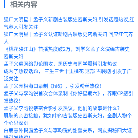
相关内容
狐厂大明星｜孟子义新剧古装版史密斯夫妇,引发话题热议,红
气养人引发关注
狐厂大明星｜孟子义认证新剧古装版史密斯夫妇 回应红气养
人
《桃花映江山》首播热度破2万，刘学义孟子义演绎古装史
密斯夫妇
孟子义遭网络舆论围攻，黑历史与同学爆料引发热议
成为了热议话题， 三生三世十里桃花 这部 古装剧 引发了广
泛关注
孟子义亮相海口录制《hi6》，引发粉丝热议！
孟子义与李昀锐首次合体录制《你好星期六》，养眼CP感引
发热议！
孟子义李昀锐亲密合影引发热议，他们的故事是什么？
肌肤的亲密接触，犹如中的古装版史密斯夫妇，全剧人物个
个心思深沉
白鹿意外揭露孟子义与李昀锐的甜蜜关系，网友揭秘四大证
据引发热议！