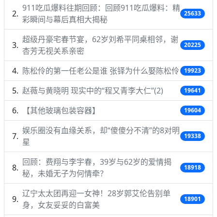
911吃瓜爆料往期回顾：回顾911吃瓜爆料：精
25633
彩瞬间与幕后真相大揭秘
超级丹豪宅春节宴，62岁刘希平同桌相邻，谢
20225
杏芳无视关系亲密
陈松伶的第一任老公是谁 张铎为什么娶陈松伶
19923
赵薇与黄晓明 现实中的“程又青李大仁”(2)
19641
【其他玻璃包装容器】
19604
娱乐圈没有血缘关系，却“傻傻分不清”的8对明
19338
星
回顾：费翔与李宇春，39岁与62岁的爱情揭
18918
秘，未婚无子为何情牵？
辽宁太太团再迎一女神！28岁郭艾伦告别单
18901
身，女友妥妥的白富美