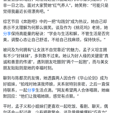
非一日之功。面对大家赞她“红气养人”，她笑称：“可能只是
觉得我最近长得漂亮吧。”
综艺节目《奔跑吧》中的一把“勾践剑”成为热议，她自己却
表示不太理解为何那么搞笑。谈及作为《桃花坞》老将，她
分享
保持高能量的秘诀：“学会与生活和解，不管生活是否完
美，调整心态让自己舒适，不给自己找麻烦，保持快乐。”
被问及为何拥有“让女孩不自觉靠近”的魅力，孟子义坦言拥
有不少“好妹妹”，多到数不过来。她认为好人缘的关键是“真
诚和善意的传递”，遇到朋友吃醋则“两个一起抱”，而与美女
朋友贴贴则是她的幸福时刻。
聊到与陈都灵的友情，她透露两人因合作《华山论剑》成为
好姐妹，“拍戏时她演我师娘，关系就特别亲密，之后一直保
持联系，一起
分享
生活点滴。”网友希望两人合体唱跳，她幽
默回应：“他们让我唱她跳，感觉有点狠。”
平时，孟子义和小姐妹们更喜欢一起吃饭、看剧、聊天，偶
尔还会一起过夜，少有唱歌聚会。谈及曾舜晞爆料“巧克力”