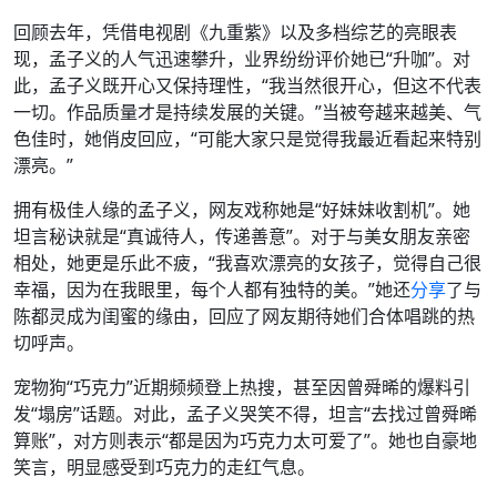
回顾去年，凭借电视剧《九重紫》以及多档综艺的亮眼表
现，孟子义的人气迅速攀升，业界纷纷评价她已“升咖”。对
此，孟子义既开心又保持理性，“我当然很开心，但这不代表
一切。作品质量才是持续发展的关键。”当被夸越来越美、气
色佳时，她俏皮回应，“可能大家只是觉得我最近看起来特别
漂亮。”
拥有极佳人缘的孟子义，网友戏称她是“好妹妹收割机”。她
坦言秘诀就是“真诚待人，传递善意”。对于与美女朋友亲密
相处，她更是乐此不疲，“我喜欢漂亮的女孩子，觉得自己很
幸福，因为在我眼里，每个人都有独特的美。”她还
分享
了与
陈都灵成为闺蜜的缘由，回应了网友期待她们合体唱跳的热
切呼声。
宠物狗“巧克力”近期频频登上热搜，甚至因曾舜晞的爆料引
发“塌房”话题。对此，孟子义哭笑不得，坦言“去找过曾舜晞
算账”，对方则表示“都是因为巧克力太可爱了”。她也自豪地
笑言，明显感受到巧克力的走红气息。