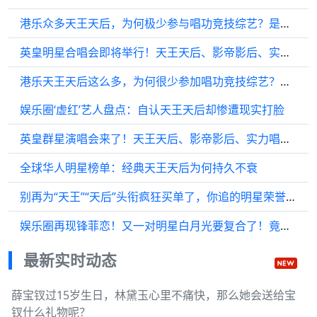
港乐众多天王天后，为何极少参与唱功竞技综艺？是唱功不足吗？
英皇明星合唱会即将举行！天王天后、影帝影后、实力歌手齐聚现场
港乐天王天后这么多，为何很少参加唱功竞技综艺？唱功不足？
娱乐圈‘虚红’艺人盘点：自认天王天后却惨遭现实打脸
英皇群星演唱会来了！天王天后、影帝影后、实力唱将齐聚一堂
全球华人明星榜单：经典天王天后为何持久不衰
别再为“天王”“天后”头衔疯狂买单了，你追的明星荣誉可能比实力更懂演戏，行业评委投票一动手能改写影史格局
娱乐圈再现锋菲恋！又一对明星白月光要复合了！竟是歌坛鼎鼎有名的天王天后！
最新实时动态
薛宝钗过15岁生日，林黛玉心里不痛快，那么她会送给宝
钗什么礼物呢？