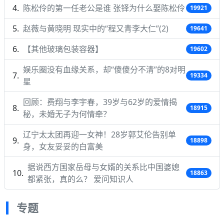
陈松伶的第一任老公是谁 张铎为什么娶陈松伶
19921
赵薇与黄晓明 现实中的“程又青李大仁”(2)
19641
【其他玻璃包装容器】
19602
娱乐圈没有血缘关系，却“傻傻分不清”的8对明
19334
星
回顾：费翔与李宇春，39岁与62岁的爱情揭
18915
秘，未婚无子为何情牵？
辽宁太太团再迎一女神！28岁郭艾伦告别单
18898
身，女友妥妥的白富美
据说西方国家岳母与女婿的关系比中国婆媳
18863
都紧张，真的么？ 爱问知识人
专题