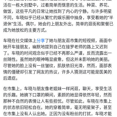
活在一栋大别墅中，过着简单而惬意的生活。种菜、养花、
做饭，这些平凡的日常让她找到了内心的宁静。与许多明星
不同，车晓似乎已经从繁忙的娱乐圈中抽身，享受着她的“半
退休”生活。偶尔，她会约上朋友外出，简单的逛街和聚餐已
成为她放松的主要方式。
车晓在社交媒体上
分享
了她与朋友逛市集的短视频，画面中
她开车接朋友，幽默地提到自己在接罗老师的路上又迟到
了。车晓的时间观念似乎已经不再那么严谨，反而流露出一
丝随性。虽然她的眼神略显疲惫，但这并未影响她的美丽。
尽管她的脸上没有一丝皱纹，肌肤依旧光滑，然而，面部表
情的僵硬却引发了网友的热议，许多人猜测这可能是医美的
后遗症。
在市集上，车晓与朋友像老姐妹一样闲逛，聊天，享受生活
的乐趣。她摘下口罩的瞬间，素颜的她显得依然年轻，然而
那种不自然的表情让人有些担忧。尽管如此，车晓在市集上
的状态依旧轻松自在。她的穿着简单，毫无明星架子，甚至
在市集上没有人认出她。正因为没有粉丝的打扰，车晓才能