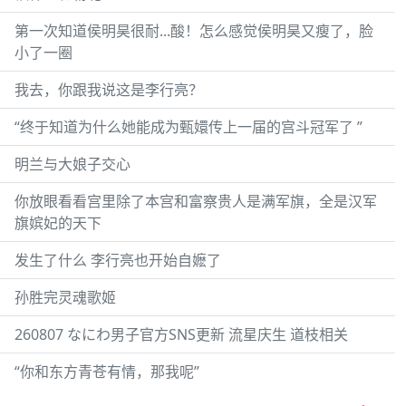
第一次知道侯明昊很耐...酸！怎么感觉侯明昊又瘦了，脸
小了一圈
我去，你跟我说这是李行亮？
“终于知道为什么她能成为甄嬛传上一届的宫斗冠军了 ”
明兰与大娘子交心
你放眼看看宫里除了本宫和富察贵人是满军旗，全是汉军
旗嫔妃的天下
发生了什么 李行亮也开始自嬷了
孙胜完灵魂歌姬
260807 なにわ男子官方SNS更新 流星庆生 道枝相关
“你和东方青苍有情，那我呢”