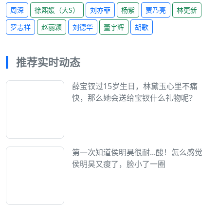
周深
徐熙媛（大S）
刘亦菲
杨紫
贾乃亮
林更新
罗志祥
赵丽颖
刘德华
董宇辉
胡歌
推荐实时动态
薛宝钗过15岁生日，林黛玉心里不痛
快，那么她会送给宝钗什么礼物呢？
第一次知道侯明昊很耐...酸！怎么感觉
侯明昊又瘦了，脸小了一圈