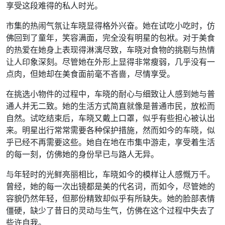
享受这段难得的私人时光。
市集的热闹气氛让车晓显得格外兴奋。她在试吃小吃时，仿
佛回到了童年，笑容满面，完全没有明星的包袱。对于美食
的热爱在她身上表现得淋漓尽致，车晓对食物的挑剔与热情
让人印象深刻。尽管她在外形上显得非常瘦弱，几乎没有一
点肉，但她却在美食面前毫不吝啬，尽情享受。
在挑选小物件的过程中，车晓的耐心与细致让人感到她与普
通人并无二致。她的生活方式简直就像是普通市民，放松而
自然。试吃结束后，车晓又戴上口罩，似乎有些担心被认出
来。明星出行常常需要各种保护措施，然而如今的车晓，似
乎已经不再需要这些。她自在地在市集中游走，享受着生活
的每一刻，仿佛她的身份早已与路人无异。
与年轻时的光鲜亮丽相比，车晓如今的模样让人感慨万千。
曾经，她的每一次出镜都是美的代名词，而如今，尽管她的
容貌仍然年轻，但那份精致却似乎有所缺失。她的脸部表情
僵硬，缺少了昔日的灵动与生气，仿佛在这个过程中失去了
些许自我。