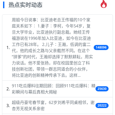
热点实时动态
周姐今日说事：比亚迪老总王传福的10个家
庭关系如下∶ 1.妻子∶李柯，今年54岁，复
旦大学毕业，比亚迪执行副总裁。她经王传
福游说在1996年加入比亚迪，如今在比亚迪
工作已有28年。 2.儿子∶王瀚，低调的富二
148096
代，他的成长之路与父亲截然不同。在这个
“拼爹”的时代，王瀚却选择了默默耕耘，用实
力说话。他不爱张扬，却在校园里创立了科
技创新社团，带领一群志同道合的小伙伴，
将比亚迪的创新精神传承下去。这样...
911吃瓜爆料往期回顾：回顾911吃瓜爆料：精
25630
彩瞬间与幕后真相大揭秘
超级丹豪宅春节宴，62岁刘希平同桌相邻，谢
20222
杏芳无视关系亲密