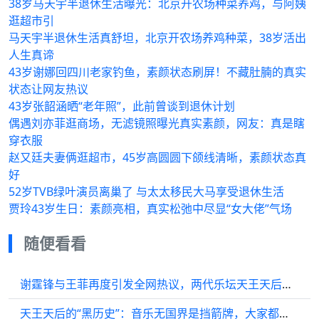
38岁马天宇半退休生活曝光：北京开农场种菜养鸡，与阿姨
逛超市引
马天宇半退休生活真舒坦，北京开农场养鸡种菜，38岁活出
人生真谛
43岁谢娜回四川老家钓鱼，素颜状态刷屏！不藏肚腩的真实
状态让网友热议
43岁张韶涵晒“老年照”，此前曾谈到退休计划
偶遇刘亦菲逛商场，无滤镜照曝光真实素颜，网友：真是瞎
穿衣服
赵又廷夫妻俩逛超市，45岁高圆圆下颌线清晰，素颜状态真
好
52岁TVB绿叶演员离巢了 与太太移民大马享受退休生活
贾玲43岁生日：素颜亮相，真实松弛中尽显“女大佬”气场
随便看看
谢霆锋与王菲再度引发全网热议，两代乐坛天王天后的情感纠葛，始终是大众关注的焦点
天王天后的“黑历史”：音乐无国界是挡箭牌，大家都靠着翻唱起家