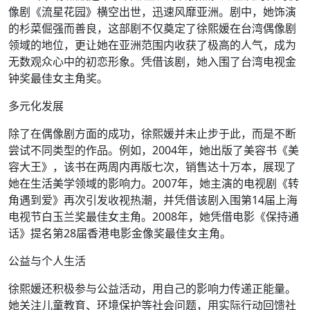
像剧《流星花园》横空出世，迅速风靡亚洲。剧中，她饰演
的杉菜倔强而善良，这部剧不仅奠定了徐熙媛在台湾偶像剧
领域的地位，更让她在亚洲范围内收获了极高的人气，成为
无数观众心中的初恋形象。凭借该剧，她入围了台湾电视金
钟奖最佳女主角奖。
多元化发展
除了在偶像剧方面的成功，徐熙媛并未止步于此，而是不断
尝试不同类型的作品。例如，2004年，她出版了美容书《美
容大王》，该书在两周内再版七次，销售达十万本，展现了
她在生活美学领域的影响力。2007年，她主演的电视剧《转
角遇到爱》再次引发收视热潮，并凭借该剧入围第14届上海
电视节白玉兰奖最佳女主角。2008年，她凭借电影《保持通
话》提名第28届香港电影金像奖最佳女主角。
公益与个人生活
徐熙媛还积极参与公益活动，用自己的影响力传递正能量。
她关注儿童教育、环境保护等社会问题，用实际行动回馈社