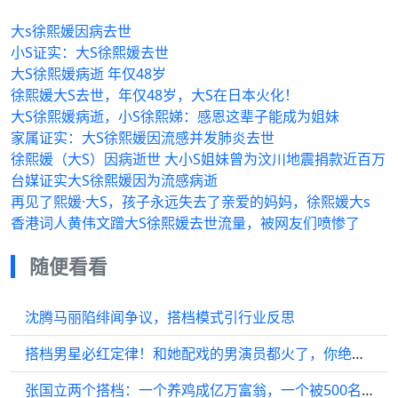
大s徐熙媛因病去世
小S证实：大S徐熙媛去世
大S徐熙媛病逝 年仅48岁
徐熙媛大S去世，年仅48岁，大S在日本火化！
大S徐熙媛病逝，小S徐熙娣：感恩这辈子能成为姐妹
家属证实：大S徐熙媛因流感并发肺炎去世
徐熙媛（大S）因病逝世 大小S姐妹曾为汶川地震捐款近百万
台媒证实大S徐熙媛因为流感病逝
再见了熙媛·大S，孩子永远失去了亲爱的妈妈，徐熙媛大s
香港词人黄伟文蹭大S徐熙媛去世流量，被网友们喷惨了
随便看看
沈腾马丽陷绯闻争议，搭档模式引行业反思
搭档男星必红定律！和她配戏的男演员都火了，你绝对想不到是谁！
张国立两个搭档：一个养鸡成亿万富翁，一个被500名导演封