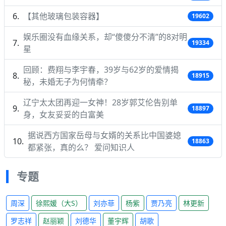
【其他玻璃包装容器】
19602
娱乐圈没有血缘关系，却“傻傻分不清”的8对明
19334
星
回顾：费翔与李宇春，39岁与62岁的爱情揭
18915
秘，未婚无子为何情牵？
辽宁太太团再迎一女神！28岁郭艾伦告别单
18897
身，女友妥妥的白富美
据说西方国家岳母与女婿的关系比中国婆媳
18863
都紧张，真的么？ 爱问知识人
专题
周深
徐熙媛（大S）
刘亦菲
杨紫
贾乃亮
林更新
罗志祥
赵丽颖
刘德华
董宇辉
胡歌