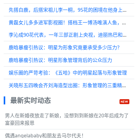
先搭白鹿，后搭宋祖儿李一桐，95花的困境在他身上体现得淋漓尽致
黄磊女儿多多进军影视圈！搭档王一博汤唯演人鱼，网友热议
李沁成90花代表，一年三部正剧上央视，迪丽热巴和杨紫还要加油
鹿晗暴瘦引热议：明星为形象究竟要承受多少压力？
鹿晗暴瘦引热议：明星形象管理背后的公众压力
娱乐圈的严苛考验：《五哈》中的明星起落与形象管理
关晓彤五四晚会齐刘海造型出圈：形象管理的三重精准博弈
最新实时动态
男人在新婚夜放走了新娘，没想到到新娘在20年后成为了
富豪回来报恩
偶遇angelababy和朋友去马尔代夫！