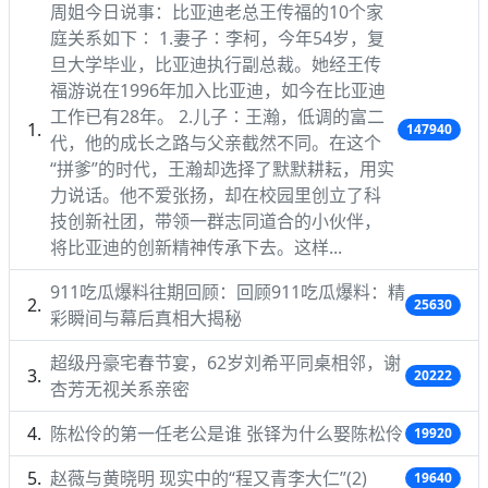
周姐今日说事：比亚迪老总王传福的10个家
庭关系如下∶ 1.妻子∶李柯，今年54岁，复
旦大学毕业，比亚迪执行副总裁。她经王传
福游说在1996年加入比亚迪，如今在比亚迪
工作已有28年。 2.儿子∶王瀚，低调的富二
147940
代，他的成长之路与父亲截然不同。在这个
“拼爹”的时代，王瀚却选择了默默耕耘，用实
力说话。他不爱张扬，却在校园里创立了科
技创新社团，带领一群志同道合的小伙伴，
将比亚迪的创新精神传承下去。这样...
911吃瓜爆料往期回顾：回顾911吃瓜爆料：精
25630
彩瞬间与幕后真相大揭秘
超级丹豪宅春节宴，62岁刘希平同桌相邻，谢
20222
杏芳无视关系亲密
陈松伶的第一任老公是谁 张铎为什么娶陈松伶
19920
赵薇与黄晓明 现实中的“程又青李大仁”(2)
19640