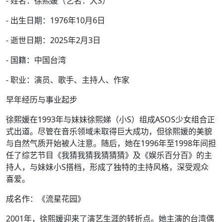
- 姓名：徐熙媛（艺名：大S）
- 出生日期：1976年10月6日
- 逝世日期：2025年2月3日
- 国籍：中国台湾
- 职业：演员、歌手、主持人、作家
早年经历与事业起步
徐熙媛在1993年与妹妹徐熙娣（小S）组成ASOS少女组合正
式出道。尽管在音乐领域未取得巨大成功，但徐熙媛的美貌
与自然气质开始被人注意。随后，她在1996年至1998年间担
任了综艺节目《我猜我猜我猜猜猜》及《娱乐百分百》的主
持人，与妹妹小S搭档，形成了独特的主持风格，深受观众
喜爱。
成名作：《流星花园》
2001年，徐熙媛迎来了演艺生涯的转折点。她主演的台湾偶