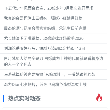
TF五代少年见面会官宣，23位少年8月重庆连开两场
我真的会爱死涂山三姐妹！狐妖小红娘月红篇
周杰伦晒与昆凌合照官宣结婚，承诺生日前完婚
尤长靖演唱闭嘴跳舞，动感旋律炸场歌手2026
刘润铭岳雨婷互夸，短剧万渣朝凰定档8月13日
白月梵星大结局全是刀 白烁成为上神的代价就是看着身边
的人一个个死去
马燕就算赔钱也要摆摊 汪新想制止，一看她眼神秒怂
邓为Dior七夕短片，蓝色飞鸟粉色造型温柔上线
热点实时动态