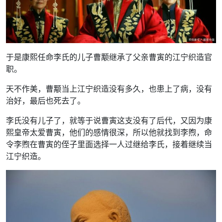
于是康熙任命李氏的儿子曹颙继承了父亲曹寅的江宁织造官
职。
天不作美，曹颙当上江宁织造没有多久，也患上了病，没有
治好，最后也死去了。
李氏没有儿子了，就等于说曹寅这支没有了后代，又因为康
熙皇帝太爱曹寅，他们的感情很深，所以他就找到李煦，命
令李煦在曹寅的侄子里面选择一人过继给李氏，接着继续当
江宁织造。