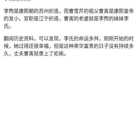
李煦是康熙朝的苏州织造，而曹雪芹的祖父曹寅是康熙皇帝
的发小，官职是江宁织造，曹寅的老婆就是李煦的妹妹李
氏。
翻阅历史资料，可以发现，李氏的命运多舛，刚刚开始的时
候，她过得还很幸福，但是这种荣华富贵的日子没有持续多
久，丈夫曹寅就患上了疟疾。