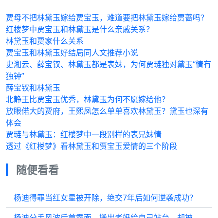
贾母不把林黛玉嫁给贾宝玉，难道要把林黛玉嫁给贾蔷吗？
红楼梦中贾宝玉和林黛玉是什么亲戚关系？
林黛玉和贾家什么关系
贾宝玉和林黛玉好结局同人文推荐小说
史湘云、薛宝钗、林黛玉都是表妹，为何贾琏独对黛玉“情有
独钟”
薛宝钗和林黛玉
北静王比贾宝玉优秀，林黛玉为何不愿嫁给他？
放眼偌大的贾府，王熙凤怎么单单喜欢林黛玉？黛玉也深有
体会
贾琏与林黛玉：红楼梦中一段别样的表兄妹情
透过《红楼梦》看林黛玉和贾宝玉爱情的三个阶段
随便看看
杨迪得罪当红女星被开除，绝交7年后如何逆袭成功？
杨迪分手风波后首露面，搬出老妈给自己站台，却被网友冷嘲热讽