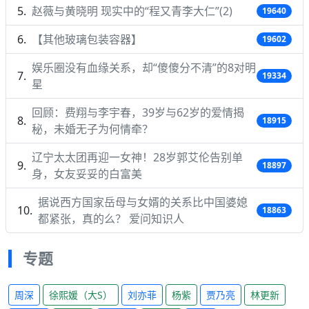
赵薇与黄晓明 现实中的“程又青李大仁”(2)
19640
【其他玻璃包装容器】
19602
娱乐圈没有血缘关系，却“傻傻分不清”的8对明
19334
星
回顾：费翔与李宇春，39岁与62岁的爱情揭
18915
秘，未婚无子为何情牵？
辽宁太太团再迎一女神！28岁郭艾伦告别单
18897
身，女友妥妥的白富美
据说西方国家岳母与女婿的关系比中国婆媳
18863
都紧张，真的么？ 爱问知识人
专题
周深
徐熙媛（大S）
刘亦菲
杨紫
贾乃亮
林更新