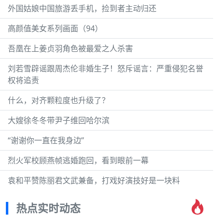
外国姑娘中国旅游丢手机，捡到者主动归还
高颜值美女系列画面（94）
吾凰在上姜贞羽角色被最爱之人杀害
刘若雪辟谣跟周杰伦非婚生子！怒斥谣言：严重侵犯名誉
权将追责
什么，对齐颗粒度也升级了？
大嫂徐冬冬带尹子维回哈尔滨
“谢谢你一直在我身边”
烈火军校顾燕帧逃婚跑回，看到眼前一幕
袁和平赞陈丽君文武兼备，打戏好演技好是一块料
热点实时动态