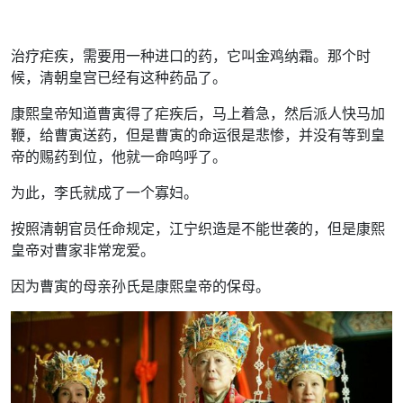
治疗疟疾，需要用一种进口的药，它叫金鸡纳霜。那个时
候，清朝皇宫已经有这种药品了。
康熙皇帝知道曹寅得了疟疾后，马上着急，然后派人快马加
鞭，给曹寅送药，但是曹寅的命运很是悲惨，并没有等到皇
帝的赐药到位，他就一命呜呼了。
为此，李氏就成了一个寡妇。
按照清朝官员任命规定，江宁织造是不能世袭的，但是康熙
皇帝对曹家非常宠爱。
因为曹寅的母亲孙氏是康熙皇帝的保母。