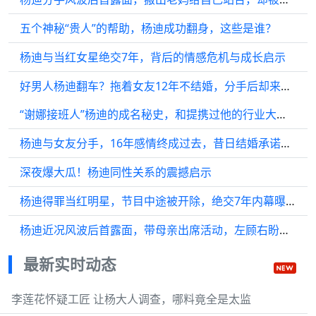
五个神秘“贵人”的帮助，杨迪成功翻身，这些是谁？
杨迪与当红女星绝交7年，背后的情感危机与成长启示
好男人杨迪翻车？拖着女友12年不结婚，分手后却来营销深情人设
“谢娜接班人”杨迪的成名秘史，和提携过他的行业大佬们
杨迪与女友分手，16年感情终成过去，昔日结婚承诺成笑话
深夜爆大瓜！杨迪同性关系的震撼启示
杨迪得罪当红明星，节目中途被开除，绝交7年内幕曝光
杨迪近况风波后首露面，带母亲出席活动，左顾右盼没了往日幽默！
最新实时动态
李莲花怀疑工匠 让杨大人调查，哪料竟全是太监