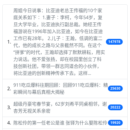
周姐今日说事：比亚迪老总王传福的10个家
庭关系如下∶ 1.妻子∶李柯，今年54岁，复
旦大学毕业，比亚迪执行副总裁。她经王传
福游说在1996年加入比亚迪，如今在比亚迪
工作已有28年。 2.儿子∶王瀚，低调的富二
147978
代，他的成长之路与父亲截然不同。在这个
“拼爹”的时代，王瀚却选择了默默耕耘，用实
力说话。他不爱张扬，却在校园里创立了科
技创新社团，带领一群志同道合的小伙伴，
将比亚迪的创新精神传承下去。这样...
911吃瓜爆料往期回顾：回顾911吃瓜爆料：精
25630
彩瞬间与幕后真相大揭秘
超级丹豪宅春节宴，62岁刘希平同桌相邻，谢
20222
杏芳无视关系亲密
陈松伶的第一任老公是谁 张铎为什么娶陈松伶
19920