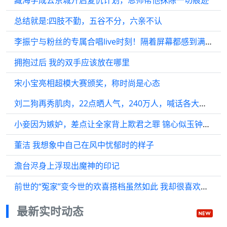
总结就是:四肢不勤，五谷不分，六亲不认
李振宁与粉丝的专属合唱live时刻！隔着屏幕都感到满满的幸福感
拥抱过后 我的双手应该放在哪里
宋小宝亮相超模大赛颁奖，称时尚是心态
刘二狗再秀肌肉，22点晒人气，240万人，喊话各大家族，少吹点牛逼
小妾因为嫉妒，差点让全家背上欺君之罪 锦心似玉钟汉良谭松韵何泓姗颖儿李晟
董洁 我想象中自己在风中忧郁时的样子
澹台浕身上浮现出魔神的印记
前世的“冤家”变今世的欢喜搭档虽然如此 我却很喜欢看他们“斗嘴”
最新实时动态