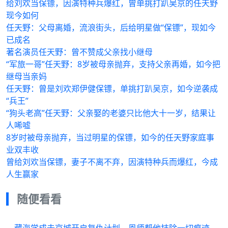
给刘欢当保镖，因演特种兵爆红，曾单挑打趴吴京的任天野
现今如何
任天野：父母离婚，流浪街头，后给明星做“保镖”，现如今
已成名
著名演员任天野：曾不赞成父亲找小继母
“军旅一哥”任天野：8岁被母亲抛弃，支持父亲再婚，如今把
继母当亲妈
任天野：曾是刘欢郑伊健保镖，单挑打趴吴京，如今逆袭成
“兵王”
“狗头老高”任天野：父亲娶的老婆只比他大十一岁，结果让
人唏嘘
8岁时被母亲抛弃，当过明星的保镖，如今的任天野家庭事
业双丰收
曾给刘欢当保镖，妻子不离不弃，因演特种兵而爆红，今成
人生赢家
随便看看
藏海学成去京城开启复仇计划，恩师帮他抹除一切痕迹