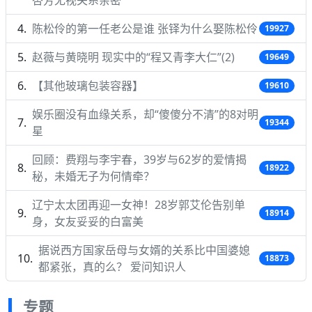
陈松伶的第一任老公是谁 张铎为什么娶陈松伶
19927
赵薇与黄晓明 现实中的“程又青李大仁”(2)
19649
【其他玻璃包装容器】
19610
娱乐圈没有血缘关系，却“傻傻分不清”的8对明
19344
星
回顾：费翔与李宇春，39岁与62岁的爱情揭
18922
秘，未婚无子为何情牵？
辽宁太太团再迎一女神！28岁郭艾伦告别单
18914
身，女友妥妥的白富美
据说西方国家岳母与女婿的关系比中国婆媳
18873
都紧张，真的么？ 爱问知识人
专题