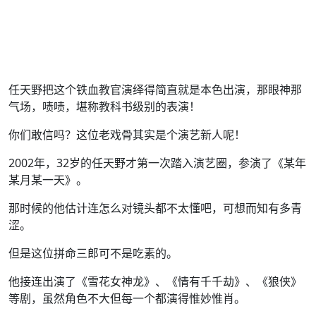
任天野把这个铁血教官演绎得简直就是本色出演，那眼神那
气场，啧啧，堪称教科书级别的表演！
你们敢信吗？这位老戏骨其实是个演艺新人呢！
2002年，32岁的任天野才第一次踏入演艺圈，参演了《某年
某月某一天》。
那时候的他估计连怎么对镜头都不太懂吧，可想而知有多青
涩。
但是这位拼命三郎可不是吃素的。
他接连出演了《雪花女神龙》、《情有千千劫》、《狼侠》
等剧，虽然角色不大但每一个都演得惟妙惟肖。