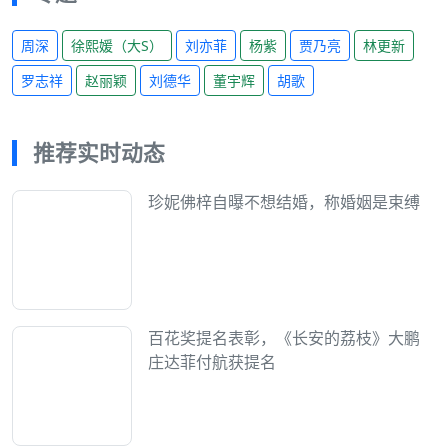
周深
徐熙媛（大S）
刘亦菲
杨紫
贾乃亮
林更新
罗志祥
赵丽颖
刘德华
董宇辉
胡歌
推荐实时动态
珍妮佛梓自曝不想结婚，称婚姻是束缚
百花奖提名表彰，《长安的荔枝》大鹏
庄达菲付航获提名