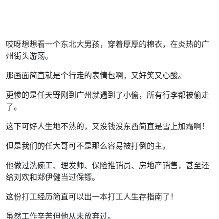
哎呀想想看一个东北大男孩，穿着厚厚的棉衣，在炎热的广
州街头游荡。
那画面简直就是个行走的表情包啊，又好笑又心酸。
更惨的是任天野刚到广州就遇到了小偷，所有行李都被偷走
了。
这下可好人生地不熟的，又没钱没东西简直是雪上加霜啊！
但是我们的任大哥可不是那么容易被打倒的主。
他做过洗碗工、理发师、保险推销员、房地产销售，甚至还
给刘欢和郑伊健当过保镖。
这份打工经历简直可以出一本打工人生存指南了！
虽然工作辛苦但他从未放弃过。