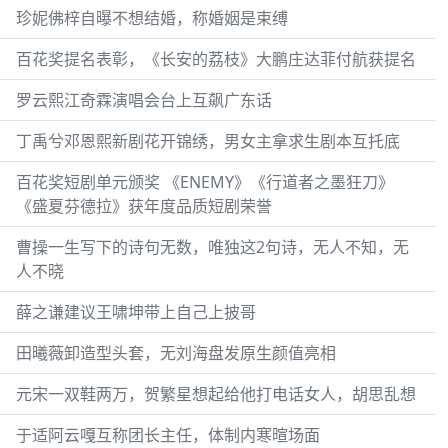
珍妮佛梓自曝不想结婚，称婚姻是束缚
百花奖提名表彰，《长安的荔枝》大鹏庄达菲付航获提名
罗云熙江奇霖演唱会台上互飙广东话
丁禹兮邓恩熙新剧花开锦绣，男女主拿求生剧本互托底
百花奖短剧单元颁奖 《ENEMY》《行道者之墨狂刀》
《盛夏芬德拉》获年度品质短剧荣誉
曹操一生写下的诗句无数，唯独这2句诗，无人不知，无
人不晓
薛之谦建议王啸坤带上自己上披哥
田曦薇卸造型头套，无刘海盘发原生颜值亮相
元宋一双鞋两万，贺繁星想起给他打电话女人，胡思乱想
于适阿云嘎互称团长主任，体制内寒暄场面