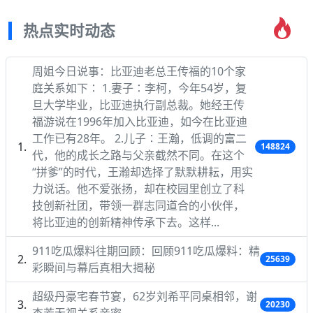
热点实时动态
周姐今日说事：比亚迪老总王传福的10个家
庭关系如下∶ 1.妻子∶李柯，今年54岁，复
旦大学毕业，比亚迪执行副总裁。她经王传
福游说在1996年加入比亚迪，如今在比亚迪
工作已有28年。 2.儿子∶王瀚，低调的富二
148824
代，他的成长之路与父亲截然不同。在这个
“拼爹”的时代，王瀚却选择了默默耕耘，用实
力说话。他不爱张扬，却在校园里创立了科
技创新社团，带领一群志同道合的小伙伴，
将比亚迪的创新精神传承下去。这样...
911吃瓜爆料往期回顾：回顾911吃瓜爆料：精
25639
彩瞬间与幕后真相大揭秘
超级丹豪宅春节宴，62岁刘希平同桌相邻，谢
20230
杏芳无视关系亲密