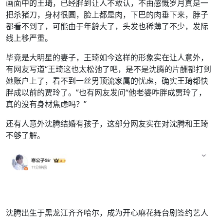
画面中的王琦，已经胖到让人不敢认，不由感慨岁月真是一
把杀猪刀，身材很圆，脸上都是肉，下巴的肉垂下来，脖子
都看不到了，可能由于年龄大了，头发也稀薄了不少，发际
线上移严重。
毕竟是大明星的妻子，王琦如今这样的形象实在让人意外，
有网友写道“王琦这也太松弛了吧，是不是沈腾的片酬都打到
她账户上了，看不到一丝男顶流家属的忧虑，确实王琦都快
胖成以前的贾玲了。”也有网友发问“他老婆咋胖成贾玲了，
真的没有身材焦虑吗？”
还有人意外沈腾结婚有孩子，这部分网友实在对沈腾和王琦
不够了解。
沈腾出生于黑龙江齐齐哈尔，成为开心麻花舞台剧签约艺人