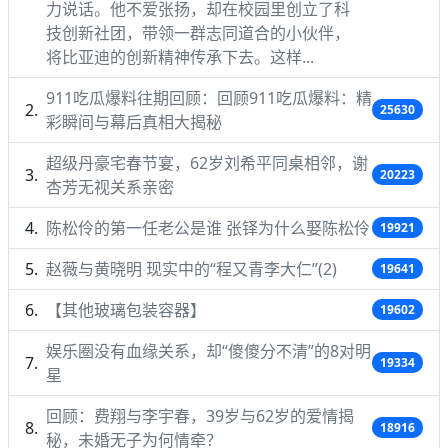
力说话。他不爱张扬，却在校园里创立了科
技创新社团，带领一群志同道合的小伙伴，
将比亚迪的创新精神传承下去。这样...
911吃瓜爆料往期回顾：回顾911吃瓜爆料：精
25630
彩瞬间与幕后真相大揭秘
超级丹豪宅春节宴，62岁刘希平同桌相邻，谢
20223
杏芳无视关系亲密
陈松伶的第一任老公是谁 张铎为什么娶陈松伶
19921
赵薇与黄晓明 现实中的“程又青李大仁”(2)
19641
【其他玻璃包装容器】
19602
娱乐圈没有血缘关系，却“傻傻分不清”的8对明
19334
星
回顾：费翔与李宇春，39岁与62岁的爱情揭
18916
秘，未婚无子为何情牵？