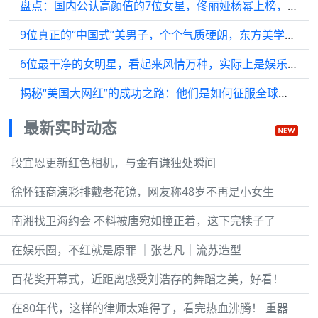
盘点：国内公认高颜值的7位女星，佟丽娅杨幂上榜，而她稳居第一
9位真正的“中国式”美男子，个个气质硬朗，东方美学浑然天成
6位最干净的女明星，看起来风情万种，实际上是娱乐圈的一股清流
揭秘“美国大网红”的成功之路：他们是如何征服全球的？
最新实时动态
段宜恩更新红色相机，与金有谦独处瞬间
徐怀钰商演彩排戴老花镜，网友称48岁不再是小女生
南湘找卫海约会 不料被唐宛如撞正着，这下完犊子了
在娱乐圈，不红就是原罪 ｜张艺凡｜流苏造型
百花奖开幕式，近距离感受刘浩存的舞蹈之美，好看！
在80年代，这样的律师太难得了，看完热血沸腾！ 重器