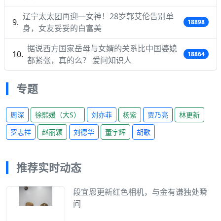
辽宁太太团再迎一女神！28岁郭艾伦告别单
18898
身，女友妥妥的白富美
据说西方国家岳母与女婿的关系比中国婆媳
18864
都紧张，真的么？ 爱问知识人
专题
周深
徐熙媛（大S）
刘亦菲
杨紫
贾乃亮
林更新
罗志祥
赵丽颖
刘德华
董宇辉
胡歌
推荐实时动态
段宜恩更新红色相机，与金有谦独处瞬
间