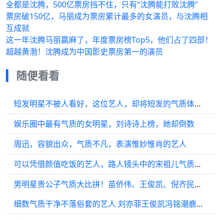
全都是沈腾，500亿票房挡不住，只有“沈腾能打败沈腾”
票房破150亿，马丽成为票房累计最多的女演员，与沈腾相
互成就
这一年沈腾马丽赢麻了，年度票房榜Top5，他们占了四部！
超越黄渤！沈腾成为中国影史票房第一的演员
随便看看
短发明星不被人看好，这位艺人，却将短发的气质体现的淋漓尽致
娱乐圈中最有气质的女明星，刘诗诗上榜，她却倒数
周迅，容貌出众，气质不凡，表演惟妙惟肖的艺人
可以凭借颜值吃饭的艺人，路人镜头中的宋祖儿气质依旧
男明星贵公子气质大比拼！苗侨伟、王俊凯、倪齐民都不如他气质？
细数气质干净不落俗套的艺人 刘亦菲王俊凯冯铭潮鹿晗等满分上榜