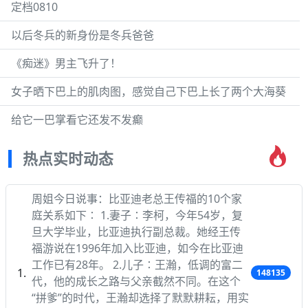
定档0810
以后冬兵的新身份是冬兵爸爸
《痴迷》男主飞升了！
女子晒下巴上的肌肉图，感觉自己下巴上长了两个大海葵
给它一巴掌看它还发不发癫
热点实时动态
周姐今日说事：比亚迪老总王传福的10个家
庭关系如下∶ 1.妻子∶李柯，今年54岁，复
旦大学毕业，比亚迪执行副总裁。她经王传
福游说在1996年加入比亚迪，如今在比亚迪
工作已有28年。 2.儿子∶王瀚，低调的富二
148135
代，他的成长之路与父亲截然不同。在这个
“拼爹”的时代，王瀚却选择了默默耕耘，用实