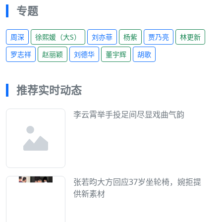
专题
周深
徐熙媛（大S）
刘亦菲
杨紫
贾乃亮
林更新
罗志祥
赵丽颖
刘德华
董宇辉
胡歌
推荐实时动态
李云霄举手投足间尽显戏曲气韵
张若昀大方回应37岁坐轮椅，婉拒提
供新素材