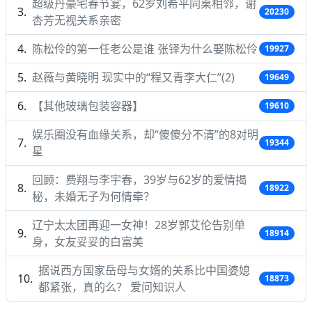
超级丹豪宅春节宴，62岁刘希平同桌相邻，谢
20230
杏芳无视关系亲密
陈松伶的第一任老公是谁 张铎为什么娶陈松伶
19927
赵薇与黄晓明 现实中的“程又青李大仁”(2)
19649
【其他玻璃包装容器】
19610
娱乐圈没有血缘关系，却“傻傻分不清”的8对明
19344
星
回顾：费翔与李宇春，39岁与62岁的爱情揭
18922
秘，未婚无子为何情牵？
辽宁太太团再迎一女神！28岁郭艾伦告别单
18914
身，女友妥妥的白富美
据说西方国家岳母与女婿的关系比中国婆媳
18873
都紧张，真的么？ 爱问知识人