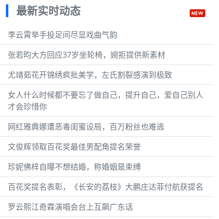
最新实时动态
李云霄举手投足间尽显戏曲气韵
张若昀大方回应37岁坐轮椅，婉拒提供新素材
尤靖茹花开锦绣疯批美学，左氏割裂感演到极致
女人什么时候都不要忘了做自己，提升自己，爱自己别人
才会珍惜你
网红雅典娜遭恶毒闺蜜设局，百万粉丝也难逃
文俊辉领取百花奖最佳男配角提名荣誉
珍妮佛梓自曝不想结婚，称婚姻是束缚
百花奖提名表彰，《长安的荔枝》大鹏庄达菲付航获提名
罗云熙江奇霖演唱会台上互飙广东话