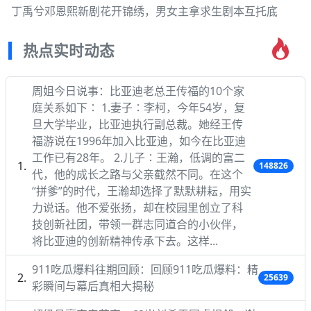
丁禹兮邓恩熙新剧花开锦绣，男女主拿求生剧本互托底
热点实时动态
周姐今日说事：比亚迪老总王传福的10个家
庭关系如下∶ 1.妻子∶李柯，今年54岁，复
旦大学毕业，比亚迪执行副总裁。她经王传
福游说在1996年加入比亚迪，如今在比亚迪
工作已有28年。 2.儿子∶王瀚，低调的富二
148826
代，他的成长之路与父亲截然不同。在这个
“拼爹”的时代，王瀚却选择了默默耕耘，用实
力说话。他不爱张扬，却在校园里创立了科
技创新社团，带领一群志同道合的小伙伴，
将比亚迪的创新精神传承下去。这样...
911吃瓜爆料往期回顾：回顾911吃瓜爆料：精
25639
彩瞬间与幕后真相大揭秘