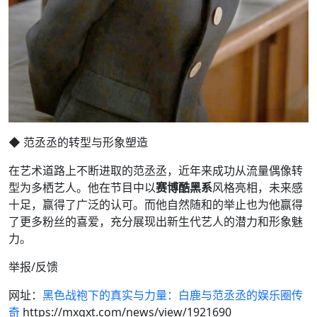
◆ 范丞丞的转型与形象塑造
在艺术道路上不断进取的范丞丞，近年来成功从流量偶像转
型为多栖艺人。他在节目中以
赛博酷黑系
风格亮相，未来感
十足，赢得了广泛的认可。而他自然随和的举止也为他赢得
了更多粉丝的喜爱，充分展现出新生代艺人的潜力和形象魅
力。
举报/反馈
网址：
黑色战袍下的真实与力量：白鹿与范丞丞的娱乐圈传
奇
https://mxgxt.com/news/view/1921690