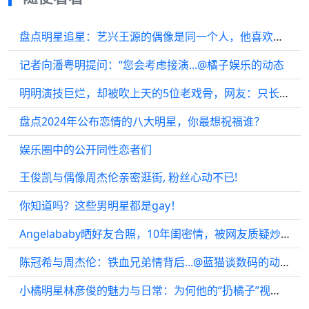
盘点明星追星：艺兴王源的偶像是同一个人，他喜欢周杰伦
记者向潘粤明提问：“您会考虑接演...@橘子娱乐的动态
明明演技巨烂，却被吹上天的5位老戏骨，网友：只长年纪不长演技
盘点2024年公布恋情的八大明星，你最想祝福谁？
娱乐圈中的公开同性恋者们
王俊凯与偶像周杰伦亲密逛街, 粉丝心动不已!
你知道吗？这些男明星都是gay！
Angelababy晒好友合照，10年闺密情，被网友质疑炒作
陈冠希与周杰伦：铁血兄弟情背后...@蓝猫谈数码的动态
小橘明星林彦俊的魅力与日常：为何他的“扔橘子”视频引发热议？