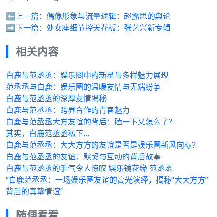
⬅️上一篇：
偶像形象与流量逻辑：赵露思的舆论
➡️下一篇：
处女座细节控天花板：张艺兴新专辑
相关内容
白鹿与范丞丞：娱乐圈中的新星与多样魅力展现
范丞丞与白鹿：娱乐圈的温暖友情与无端纷争
白鹿与范丞丞的深厚友情揭秘
白鹿与范丞丞：跨界合作的青春魅力
白鹿与范丞丞大方友谊的背后：磕一下又怎么了？
其实，白鹿范丞丞私下...
白鹿与范丞丞：大大方方的友谊是否是娱乐圈新风向标？
白鹿与范丞丞的友谊：默契与互动的背后故事
白鹿与范丞丞的手气令人惊叹 娱乐镜花缘 范丞丞
“白鹿范丞丞：一场娱乐圈友谊的高光演绎，揭秘“大大方方”
背后的真挚情谊”
随便看看