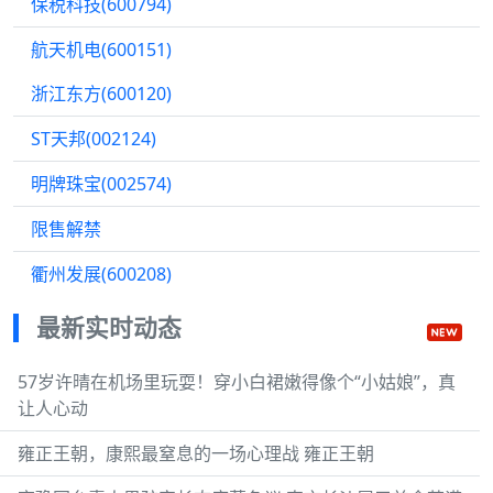
保税科技(600794)
航天机电(600151)
浙江东方(600120)
ST天邦(002124)
明牌珠宝(002574)
限售解禁
衢州发展(600208)
最新实时动态
57岁许晴在机场里玩耍！穿小白裙嫩得像个“小姑娘”，真
让人心动
雍正王朝，康熙最窒息的一场心理战 雍正王朝