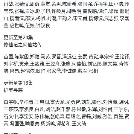
肖战,张婧仪,周奇,黄觉,余男,陈妍希,张国强,乔振宇,田小洁,沙
宝亮,张铎,白冰,赵子琪,许龄月,柳明明,黄俊鹏,谭洋,梁超,邢岷
山,杨雨潼,邵汶,杨帆,刘潮,王韵之,宋元甫,杨博潇,武志强,李嘉
鑫,应世鸣,伍姣,钟汉良
更新至第24集
修仙记之何仙姑传
苗圃,陈紫函,郑恺,马苏,罗晋,冯远征,姜武,黄觉,李宗翰,王铭铎,
刘宇桥,贡米,王靓雅,王翌舟,张鹰,何佳怡,刘钇彤,滕文昊,芮伟
航,曾昂,赵恺依,耿帅,张家鼎,李诚儒,戴军,张桐
更新至第18集
护宝寻踪
白宇帆,辛柏青,王鹤润,富大龙,尤勇智,刘凯,姬他,刘怡潼,胡明,
王莎莎,李泓良,白凡,刘洁,赵千紫,陈思敏,朱辉,刘恒甫,王学东,
石文中,李宝安,陈伟栋,张皓森,扈耀之,曹磊,刘威,孙浩,黄曼,贾
青,冯国强,喻恩泰,杨新鸣,谭希和,王文绮