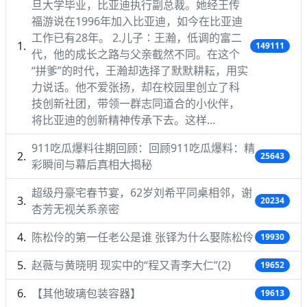
旦大学毕业，比亚迪执行副总裁。她经王传
福游说在1996年加入比亚迪，如今在比亚迪
工作已有28年。 2.儿子∶王瀚，低调的富二
149111
代，他的成长之路与父亲截然不同。在这个
“拼爹”的时代，王瀚却选择了默默耕耘，用实
力说话。他不爱张扬，却在校园里创立了科
技创新社团，带领一群志同道合的小伙伴，
将比亚迪的创新精神传承下去。这样...
911吃瓜爆料往期回顾：回顾911吃瓜爆料：精
25643
彩瞬间与幕后真相大揭秘
超级丹豪宅春节宴，62岁刘希平同桌相邻，谢
20234
杏芳无视关系亲密
陈松伶的第一任老公是谁 张铎为什么娶陈松伶
19930
赵薇与黄晓明 现实中的“程又青李大仁”(2)
19652
【其他玻璃包装容器】
19613