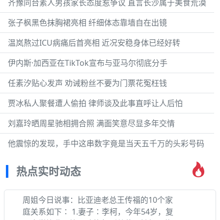
齐豫同台素人男孩家长态度惹争议 直言长沙属于美食荒漠
张子枫黑色抹胸裙亮相 纤细体态靠墙自在出镜
温岚熬过ICU病痛后首亮相 近况安稳身体已经好转
伊内斯·加西亚在TikTok宣布与亚马尔彻底分手
任素汐贴心发声 劝诫粉丝不要为门票花冤枉钱
贾冰私人聚餐遭人偷拍 律师谈及此事直呼让人后怕
刘嘉玲晒周星驰相拥合照 满面笑意尽显多年交情
他震惊的发现，手中这串数字竟是当天五千万的头彩号码
热点实时动态
周姐今日说事：比亚迪老总王传福的10个家
庭关系如下∶ 1.妻子∶李柯，今年54岁，复