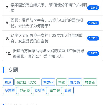
娱乐圈没有血缘关系，却“傻傻分不清”的8对明
19349
星
回顾：费翔与李宇春，39岁与62岁的爱情揭
18926
秘，未婚无子为何情牵？
辽宁太太团再迎一女神！28岁郭艾伦告别单
18918
身，女友妥妥的白富美
据说西方国家岳母与女婿的关系比中国婆媳
18876
都紧张，真的么？ 爱问知识人
专题
周深
徐熙媛（大S）
刘亦菲
杨紫
贾乃亮
林更新
罗志祥
赵丽颖
刘德华
董宇辉
胡歌