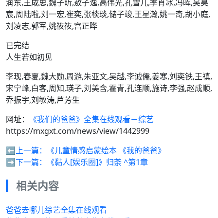
润东,王成思,魏子昕,敖子逸,高伟光,孔雪儿,季肖冰,冯晖,吴昊
宸,周陆啦,刘一宏,崔奕,张棪琰,储子竣,王星瀚,姚一奇,胡小庭,
刘凌志,郭军,姚筱筱,宫正晔
已完结
人生若如初见
李现,春夏,魏大勋,周游,朱亚文,吴越,李诚儒,姜寒,刘奕铁,王禛,
宋宁峰,白客,周知,瑛子,刘美含,霍青,孔连顺,施诗,李强,赵成顺,
乔振宇,刘敏涛,芦芳生
网址：
《我们的爸爸》全集在线观看－综艺
https://mxgxt.com/news/view/1442999
⬅️上一篇：
《儿童情感启蒙绘本 《我的爸爸》
➡️下一篇：
《黏人[娱乐圈]》归荼 ^第1章
相关内容
爸爸去哪儿综艺全集在线观看