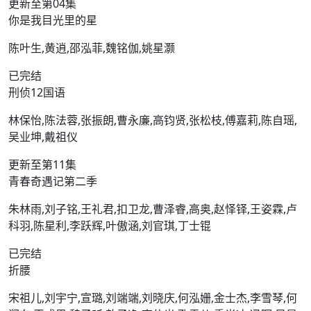
更新至第04集
你是我目光里的星
陈叶生,黄逍,邵泓菲,魏铭伽,姚星灏
已完结
刑侦12国语
林保怡,陈法蓉,张振朗,曹永廉,高钧贤,张松枝,傅嘉莉,陈自瑶,
吴业坤,戴祖仪
更新至第11集
青春奇遇记第二季
朱林雨,刘子铭,王礼君,扣卫龙,曹泽睿,高奥,赵怿铎,王姿霖,卢
科羽,陈星利,李跃辉,叶傲涵,刘官琪,丁士锟
已完结
折腰
宋祖儿,刘宇宁,宣璐,刘端端,刘晓庆,何泓姗,金士杰,李雪琴,何